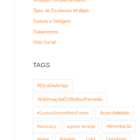
Tipos de Esclerose Múltipla
Tontura e Vertigem
Tratamentos
Vida Social
TAGS
#DicaDeAmigo
#InformaçãoÉOMelhorRemédio
Acessibilidade
#JuntosSomosMaisFortes
agosto laranja
Alimentação
Advocacy
anvisa
Aubagio
Calor
Caminhada