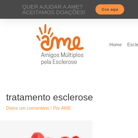
QUER AJUDAR A AME?
Doe aqui
ACEITAMOS DOAÇÕES!
Home
Escle
tratamento esclerose
Deixe um comentário
/ Por
AME