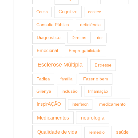
Cognitivo
Causa
conitec
Consulta Pública
deficiência
Diagnóstico
Direitos
dor
Emocional
Empregabilidade
Esclerose Múltipla
Estresse
Fazer o bem
Fadiga
família
Gilenya
inclusão
Inflamação
InspirAÇÃO
medicamento
interferon
Medicamentos
neurologia
Qualidade de vida
saúde
remédio