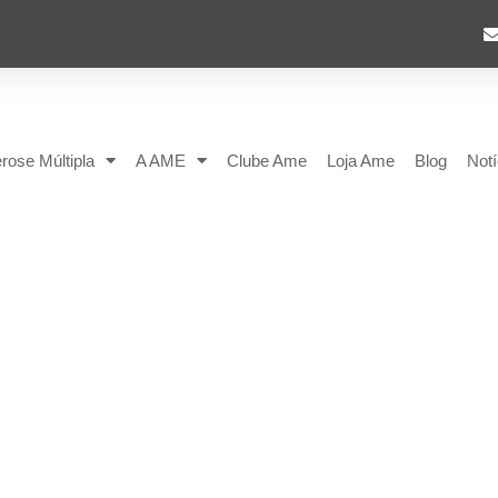
rose Múltipla
A AME
Clube Ame
Loja Ame
Blog
Notí