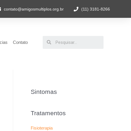
contato@amigosmultiplos.org.br
(11) 3181-8266
cias
Contato
Sintomas
Tratamentos
Fisioterapia