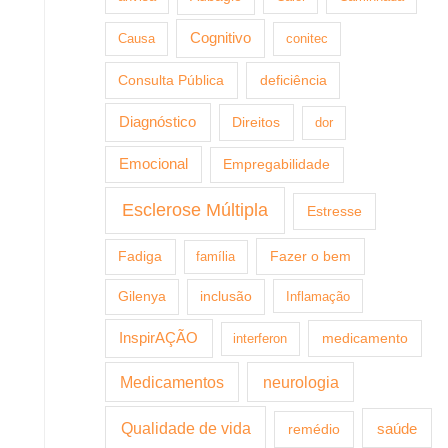
Cognitivo
Causa
conitec
Consulta Pública
deficiência
Diagnóstico
Direitos
dor
Emocional
Empregabilidade
Esclerose Múltipla
Estresse
Fazer o bem
Fadiga
família
Gilenya
inclusão
Inflamação
InspirAÇÃO
medicamento
interferon
Medicamentos
neurologia
Qualidade de vida
saúde
remédio