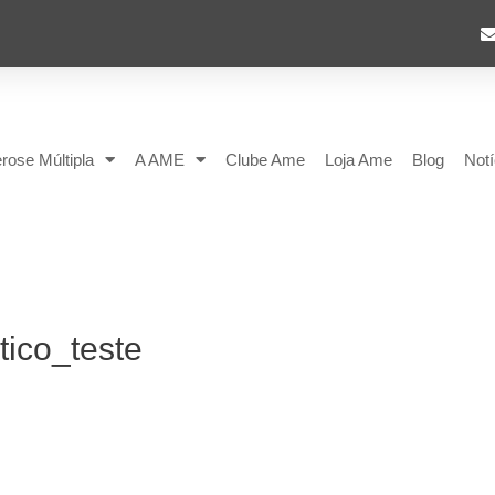
rose Múltipla
A AME
Clube Ame
Loja Ame
Blog
Notí
tico_teste