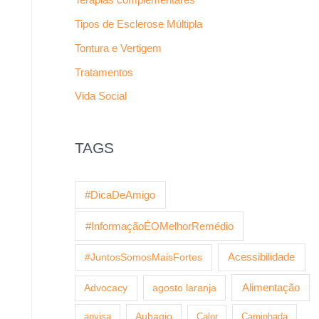
Tipos de Esclerose Múltipla
Tontura e Vertigem
Tratamentos
Vida Social
TAGS
#DicaDeAmigo
#InformaçãoÉOMelhorRemédio
Acessibilidade
#JuntosSomosMaisFortes
agosto laranja
Alimentação
Advocacy
anvisa
Aubagio
Calor
Caminhada