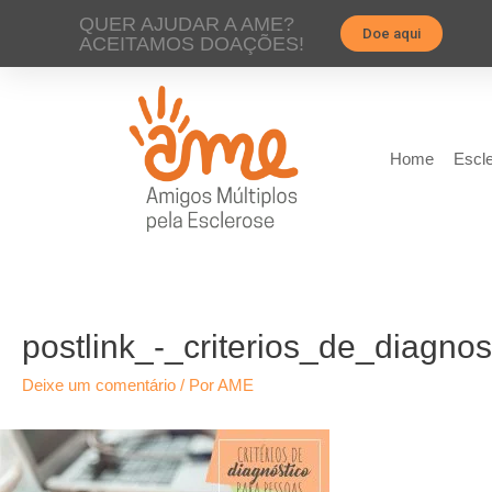
QUER AJUDAR A AME?
Doe aqui
ACEITAMOS DOAÇÕES!
Home
Escle
postlink_-_criterios_de_diagnos
Deixe um comentário
/ Por
AME