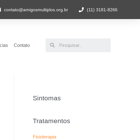
contato@amigosmultiplos.org.br
(11) 3181-8266
cias
Contato
Sintomas
Tratamentos
Fisioterapia