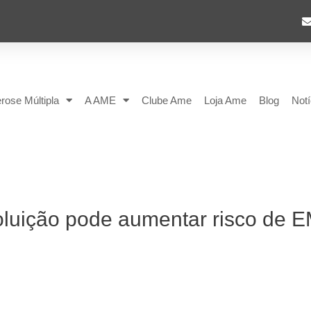
rose Múltipla
A AME
Clube Ame
Loja Ame
Blog
Notí
ição pode aumentar risco de 