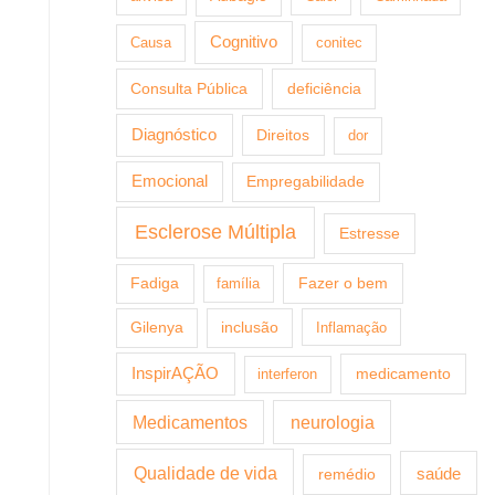
Cognitivo
Causa
conitec
Consulta Pública
deficiência
Diagnóstico
Direitos
dor
Emocional
Empregabilidade
Esclerose Múltipla
Estresse
Fazer o bem
Fadiga
família
Gilenya
inclusão
Inflamação
InspirAÇÃO
medicamento
interferon
Medicamentos
neurologia
Qualidade de vida
saúde
remédio