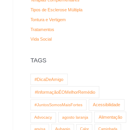
Tipos de Esclerose Múltipla
Tontura e Vertigem
Tratamentos
Vida Social
TAGS
#DicaDeAmigo
#InformaçãoÉOMelhorRemédio
Acessibilidade
#JuntosSomosMaisFortes
agosto laranja
Alimentação
Advocacy
anvisa
Aubagio
Calor
Caminhada