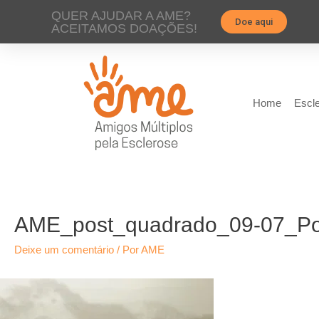
QUER AJUDAR A AME?
Doe aqui
ACEITAMOS DOAÇÕES!
Home
Escle
AME_post_quadrado_09-07_Polu
Deixe um comentário
/ Por
AME