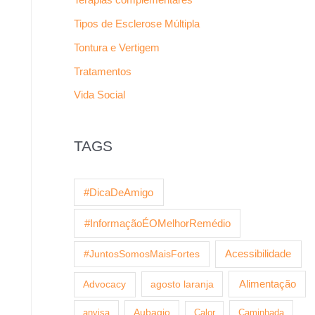
Tipos de Esclerose Múltipla
Tontura e Vertigem
Tratamentos
Vida Social
TAGS
#DicaDeAmigo
#InformaçãoÉOMelhorRemédio
Acessibilidade
#JuntosSomosMaisFortes
agosto laranja
Alimentação
Advocacy
anvisa
Aubagio
Calor
Caminhada