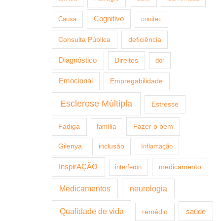
Cognitivo
Causa
conitec
Consulta Pública
deficiência
Diagnóstico
Direitos
dor
Emocional
Empregabilidade
Esclerose Múltipla
Estresse
Fazer o bem
Fadiga
família
Gilenya
inclusão
Inflamação
InspirAÇÃO
medicamento
interferon
Medicamentos
neurologia
Qualidade de vida
saúde
remédio