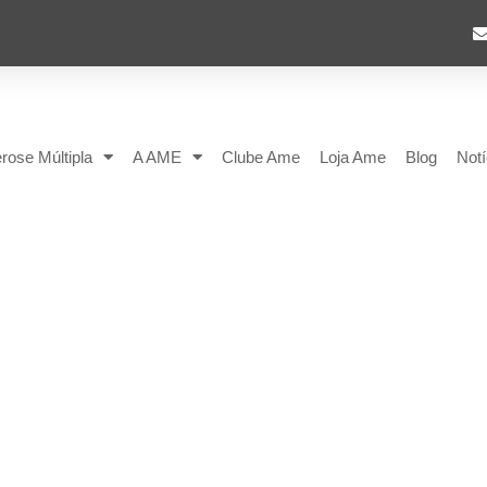
rose Múltipla
A AME
Clube Ame
Loja Ame
Blog
Notí