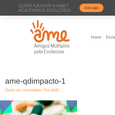
QUER AJUDAR A AME?
Doe aqui
ACEITAMOS DOAÇÕES!
Home
Escle
ame-qdimpacto-1
Deixe um comentário
/ Por
AME