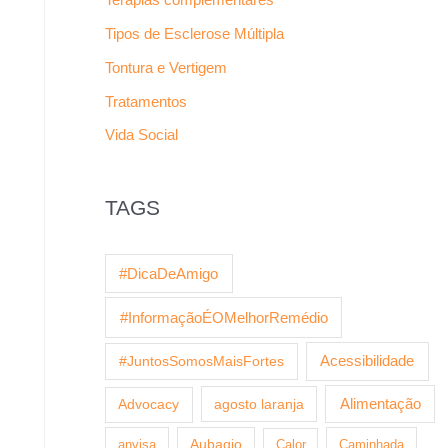
Tipos de Esclerose Múltipla
Tontura e Vertigem
Tratamentos
Vida Social
TAGS
#DicaDeAmigo
#InformaçãoÉOMelhorRemédio
Acessibilidade
#JuntosSomosMaisFortes
agosto laranja
Alimentação
Advocacy
anvisa
Aubagio
Calor
Caminhada