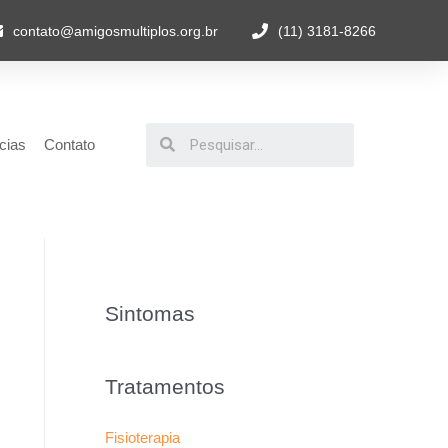
contato@amigosmultiplos.org.br
(11) 3181-8266
cias
Contato
Sintomas
Tratamentos
Fisioterapia