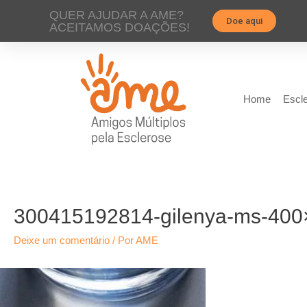
QUER AJUDAR A AME?
Doe aqui
ACEITAMOS DOAÇÕES!
Home
Escle
300415192814-gilenya-ms-400
Deixe um comentário
/ Por
AME