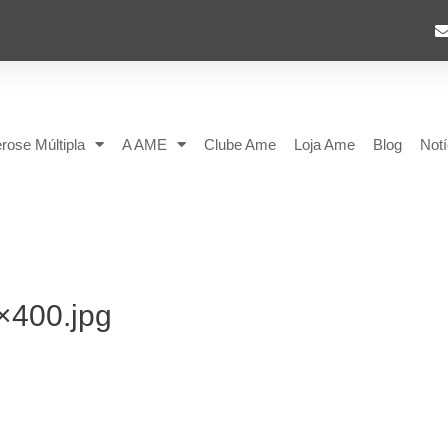
rose Múltipla
A AME
Clube Ame
Loja Ame
Blog
Notí
×400.jpg