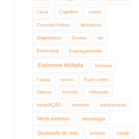
Cognitivo
Causa
conitec
Consulta Pública
deficiência
Diagnóstico
Direitos
dor
Emocional
Empregabilidade
Esclerose Múltipla
Estresse
Fazer o bem
Fadiga
família
Gilenya
inclusão
Inflamação
InspirAÇÃO
medicamento
interferon
Medicamentos
neurologia
Qualidade de vida
saúde
remédio