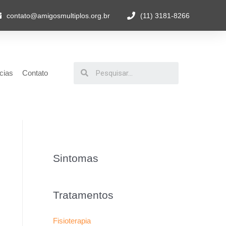
contato@amigosmultiplos.org.br
(11) 3181-8266
cias
Contato
Sintomas
Tratamentos
Fisioterapia