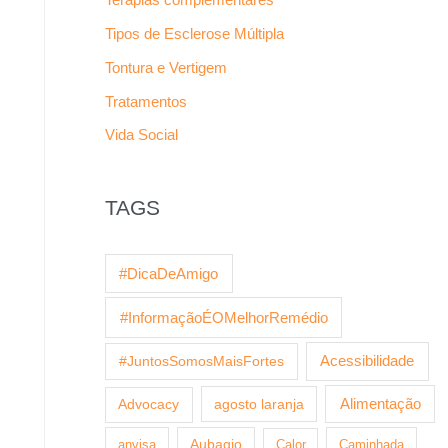
Tipos de Esclerose Múltipla
Tontura e Vertigem
Tratamentos
Vida Social
TAGS
#DicaDeAmigo
#InformaçãoÉOMelhorRemédio
Acessibilidade
#JuntosSomosMaisFortes
agosto laranja
Alimentação
Advocacy
anvisa
Aubagio
Calor
Caminhada