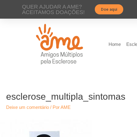
QUER AJUDAR A AME?
Doe aqui
ACEITAMOS DOAÇÕES!
Home
Escle
esclerose_multipla_sintomas
Deixe um comentário
/ Por
AME