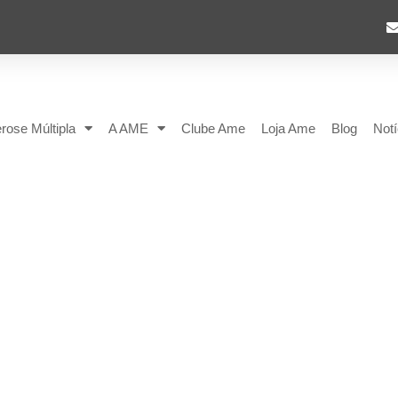
rose Múltipla
A AME
Clube Ame
Loja Ame
Blog
Notí