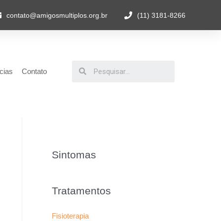
contato@amigosmultiplos.org.br
(11) 3181-8266
cias
Contato
Sintomas
Tratamentos
Fisioterapia