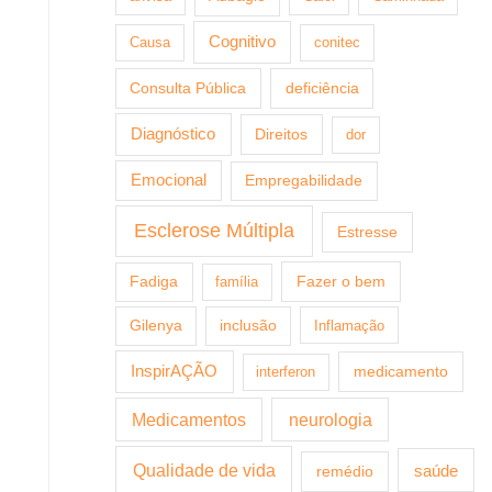
Cognitivo
Causa
conitec
Consulta Pública
deficiência
Diagnóstico
Direitos
dor
Emocional
Empregabilidade
Esclerose Múltipla
Estresse
Fazer o bem
Fadiga
família
Gilenya
inclusão
Inflamação
InspirAÇÃO
medicamento
interferon
Medicamentos
neurologia
Qualidade de vida
saúde
remédio