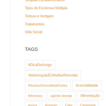
Tipos de Esclerose Múltipla
Tontura e Vertigem
Tratamentos
Vida Social
TAGS
#DicaDeAmigo
#InformaçãoÉOMelhorRemédio
Acessibilidade
#JuntosSomosMaisFortes
agosto laranja
Alimentação
Advocacy
anvisa
Aubagio
Calor
Caminhada