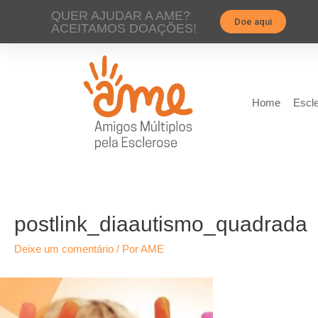
QUER AJUDAR A AME?
Doe aqui
ACEITAMOS DOAÇÕES!
Home
Escle
postlink_diaautismo_quadrada
Deixe um comentário
/ Por
AME