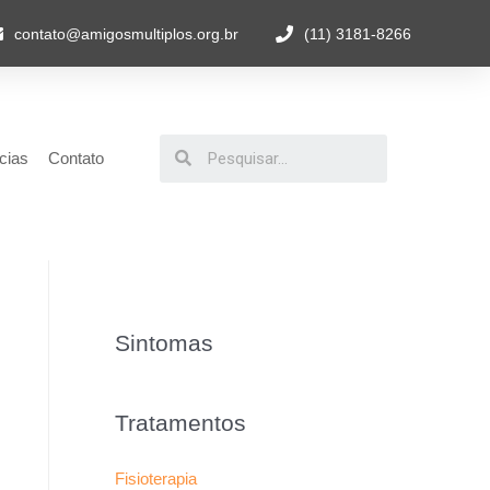
contato@amigosmultiplos.org.br
(11) 3181-8266
cias
Contato
Sintomas
Tratamentos
Fisioterapia