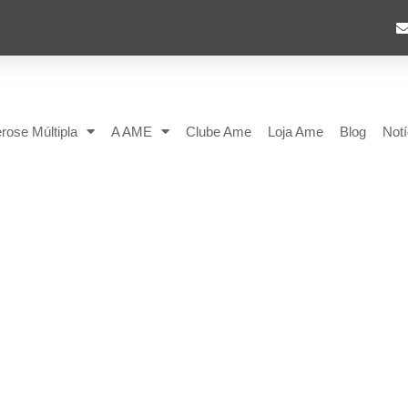
rose Múltipla
A AME
Clube Ame
Loja Ame
Blog
Notí