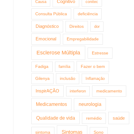
Cognitivo
Causa
conitec
Consulta Pública
deficiência
Diagnóstico
Direitos
dor
Emocional
Empregabilidade
Esclerose Múltipla
Estresse
Fazer o bem
Fadiga
família
Gilenya
inclusão
Inflamação
InspirAÇÃO
medicamento
interferon
Medicamentos
neurologia
Qualidade de vida
saúde
remédio
Sintomas
sintoma
Sono