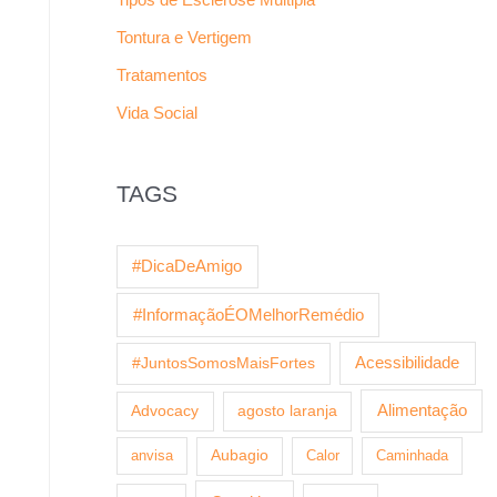
Tontura e Vertigem
Tratamentos
Vida Social
TAGS
#DicaDeAmigo
#InformaçãoÉOMelhorRemédio
Acessibilidade
#JuntosSomosMaisFortes
Alimentação
Advocacy
agosto laranja
anvisa
Aubagio
Calor
Caminhada