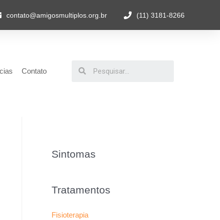
contato@amigosmultiplos.org.br
(11) 3181-8266
cias
Contato
Sintomas
Tratamentos
Fisioterapia