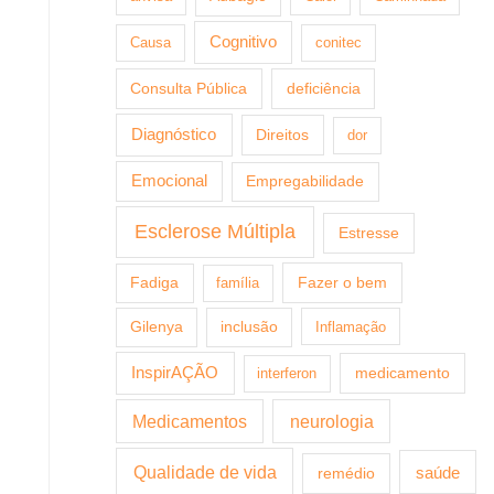
Cognitivo
Causa
conitec
Consulta Pública
deficiência
Diagnóstico
Direitos
dor
Emocional
Empregabilidade
Esclerose Múltipla
Estresse
Fazer o bem
Fadiga
família
Gilenya
inclusão
Inflamação
InspirAÇÃO
medicamento
interferon
Medicamentos
neurologia
Qualidade de vida
saúde
remédio