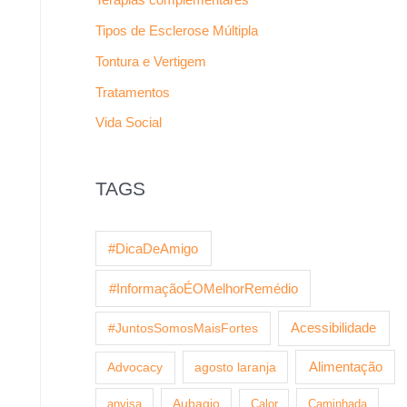
Tipos de Esclerose Múltipla
Tontura e Vertigem
Tratamentos
Vida Social
TAGS
#DicaDeAmigo
#InformaçãoÉOMelhorRemédio
Acessibilidade
#JuntosSomosMaisFortes
agosto laranja
Alimentação
Advocacy
anvisa
Aubagio
Calor
Caminhada