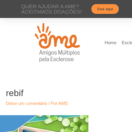
QUER AJUDAR A AME?
Doe aqui
ACEITAMOS DOAÇÕES!
Home
Escle
rebif
Deixe um comentário
/ Por
AME