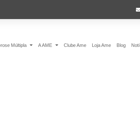
rose Múltipla
A AME
Clube Ame
Loja Ame
Blog
Notí