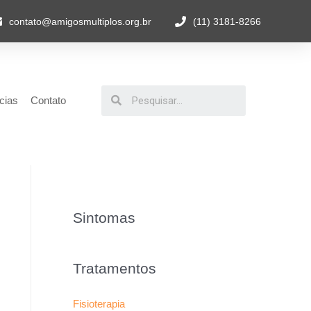
contato@amigosmultiplos.org.br
(11) 3181-8266
cias
Contato
Sintomas
Tratamentos
Fisioterapia