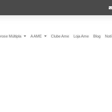
rose Múltipla
A AME
Clube Ame
Loja Ame
Blog
Notí