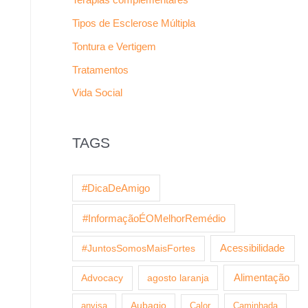
Tipos de Esclerose Múltipla
Tontura e Vertigem
Tratamentos
Vida Social
TAGS
#DicaDeAmigo
#InformaçãoÉOMelhorRemédio
Acessibilidade
#JuntosSomosMaisFortes
agosto laranja
Alimentação
Advocacy
anvisa
Aubagio
Calor
Caminhada