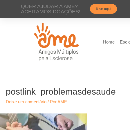
QUER AJUDAR A AME?
Doe aqui
ACEITAMOS DOAÇÕES!
Home
Escle
postlink_problemasdesaude
Deixe um comentário
/ Por
AME