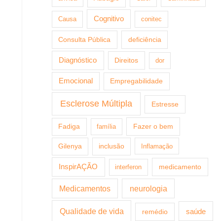
Cognitivo
Causa
conitec
Consulta Pública
deficiência
Diagnóstico
Direitos
dor
Emocional
Empregabilidade
Esclerose Múltipla
Estresse
Fazer o bem
Fadiga
família
Gilenya
inclusão
Inflamação
InspirAÇÃO
medicamento
interferon
Medicamentos
neurologia
Qualidade de vida
saúde
remédio