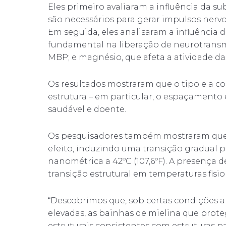
Eles primeiro avaliaram a influência da su
são necessários para gerar impulsos nervos
Em seguida, eles analisaram a influência
fundamental na liberação de neurotransmi
MBP; e magnésio, que afeta a atividade das
Os resultados mostraram que o tipo e a c
estrutura – em particular, o espaçamento 
saudável e doente.
Os pesquisadores também mostraram que
efeito, induzindo uma transição gradual p
nanométrica a 42ºC (107,6ºF). A presença
transição estrutural em temperaturas fisi
“Descobrimos que, sob certas condições 
elevadas, as bainhas de mielina que prot
estruturais consistentes com estruturas pa