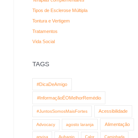
Tipos de Esclerose Múltipla
Tontura e Vertigem
Tratamentos
Vida Social
TAGS
#DicaDeAmigo
#InformaçãoÉOMelhorRemédio
Acessibilidade
#JuntosSomosMaisFortes
agosto laranja
Alimentação
Advocacy
anvisa
Aubagio
Calor
Caminhada