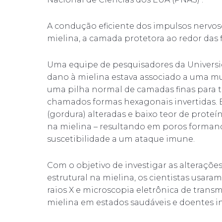
A condução eficiente dos impulsos nervos
mielina, a camada protetora ao redor das f
Uma equipe de pesquisadores da Universi
dano à mielina estava associado a uma mud
uma pilha normal de camadas finas para 
chamados formas hexagonais invertidas. E
(gordura) alteradas e baixo teor de proteí
na mielina – resultando em poros form
suscetibilidade a um ataque imune.
Com o objetivo de investigar as alteraç
estrutural na mielina, os cientistas usa
raios X e microscopia eletrônica de trans
mielina em estados saudáveis ​​e doentes in