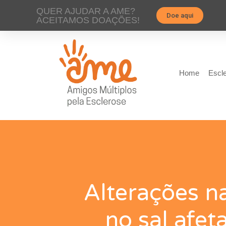
QUER AJUDAR A AME?
Doe aqui
ACEITAMOS DOAÇÕES!
Home
Escle
Alterações n
no sal afet