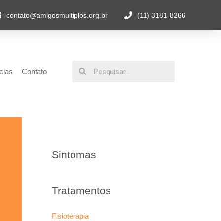
contato@amigosmultiplos.org.br
(11) 3181-8266
cias
Contato
Sintomas
Tratamentos
Fisioterapia