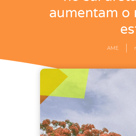
aumentam o r
es
AME