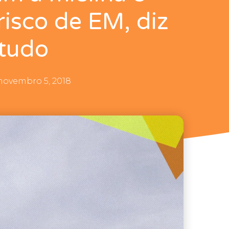
isco de EM, diz
tudo
novembro 5, 2018