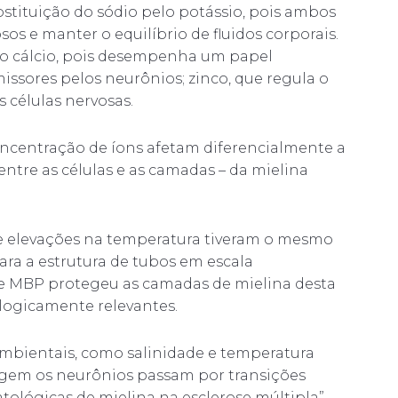
bstituição do sódio pelo potássio, pois ambos
os e manter o equilíbrio de fluidos corporais.
 do cálcio, pois desempenha um papel
ssores pelos neurônios; zinco, que regula o
 células nervosas.
oncentração de íons afetam diferencialmente a
entre as células e as camadas – da mielina
 elevações na temperatura tiveram o mesmo
ara a estrutura de tubos em escala
 de MBP protegeu as camadas de mielina desta
ologicamente relevantes.
ambientais, como salinidade e temperatura
egem os neurônios passam por transições
tológicas de mielina na esclerose múltipla”,