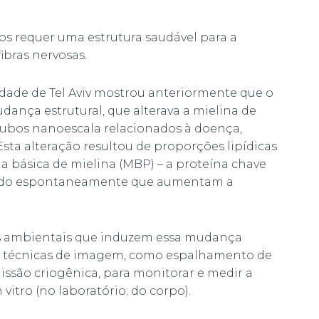
os requer uma estrutura saudável para a
ibras nervosas.
dade de Tel Aviv mostrou anteriormente que o
ança estrutural, que alterava a mielina de
tubos nanoescala relacionados à doença,
sta alteração resultou de proporções lipídicas
na básica de mielina (MBP) – a proteína chave
ando espontaneamente que aumentam a
ões ambientais que induzem essa mudança
ram técnicas de imagem, como espalhamento de
missão criogênica, para monitorar e medir a
 vitro (no laboratório; do corpo).