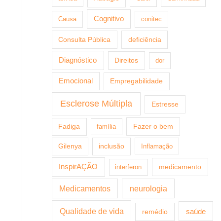
Cognitivo
Causa
conitec
Consulta Pública
deficiência
Diagnóstico
Direitos
dor
Emocional
Empregabilidade
Esclerose Múltipla
Estresse
Fazer o bem
Fadiga
família
Gilenya
inclusão
Inflamação
InspirAÇÃO
medicamento
interferon
Medicamentos
neurologia
Qualidade de vida
saúde
remédio