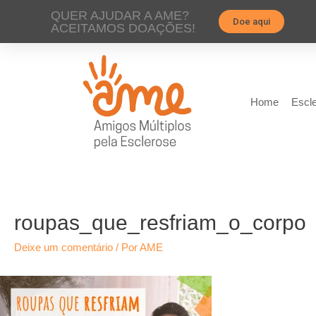
QUER AJUDAR A AME?
Doe aqui
ACEITAMOS DOAÇÕES!
Home
Escle
roupas_que_resfriam_o_corpo
Deixe um comentário
/ Por
AME