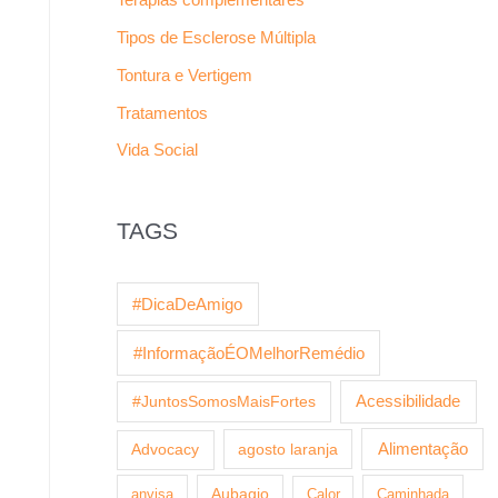
Tipos de Esclerose Múltipla
Tontura e Vertigem
Tratamentos
Vida Social
TAGS
#DicaDeAmigo
#InformaçãoÉOMelhorRemédio
Acessibilidade
#JuntosSomosMaisFortes
agosto laranja
Alimentação
Advocacy
anvisa
Aubagio
Calor
Caminhada