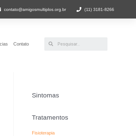
contato@amigosmultiplos.org.br
(11) 3181-8266
cias
Contato
Sintomas
Tratamentos
Fisioterapia