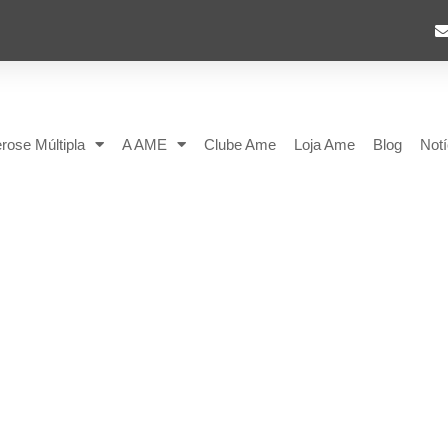
rose Múltipla
A AME
Clube Ame
Loja Ame
Blog
Notí