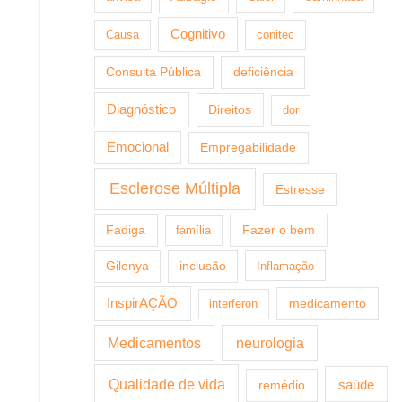
Cognitivo
Causa
conitec
Consulta Pública
deficiência
Diagnóstico
Direitos
dor
Emocional
Empregabilidade
Esclerose Múltipla
Estresse
Fazer o bem
Fadiga
família
Gilenya
inclusão
Inflamação
InspirAÇÃO
medicamento
interferon
Medicamentos
neurologia
Qualidade de vida
saúde
remédio