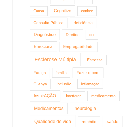
Cognitivo
Causa
conitec
Consulta Pública
deficiência
Diagnóstico
Direitos
dor
Emocional
Empregabilidade
Esclerose Múltipla
Estresse
Fazer o bem
Fadiga
família
Gilenya
inclusão
Inflamação
InspirAÇÃO
medicamento
interferon
Medicamentos
neurologia
Qualidade de vida
saúde
remédio