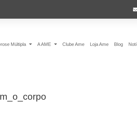
rose Múltipla
A AME
Clube Ame
Loja Ame
Blog
Notí
am_o_corpo