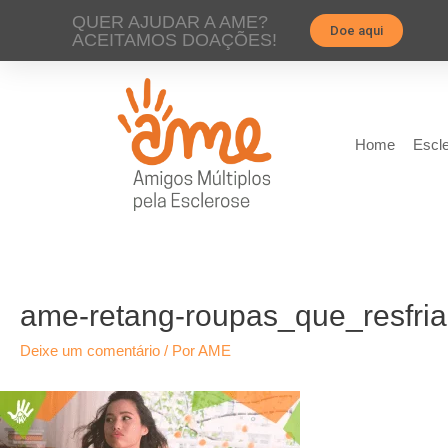
QUER AJUDAR A AME?
Doe aqui
ACEITAMOS DOAÇÕES!
Home
Escle
ame-retang-roupas_que_resfri
Deixe um comentário
/ Por
AME