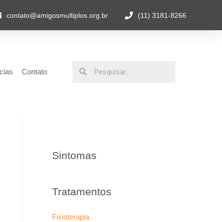
contato@amigosmultiplos.org.br
(11) 3181-8266
cias
Contato
Sintomas
Tratamentos
Fisioterapia