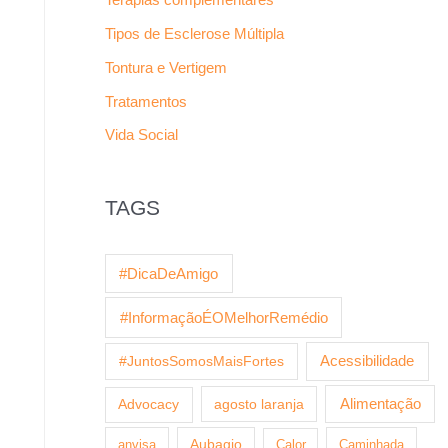
Tipos de Esclerose Múltipla
Tontura e Vertigem
Tratamentos
Vida Social
TAGS
#DicaDeAmigo
#InformaçãoÉOMelhorRemédio
Acessibilidade
#JuntosSomosMaisFortes
agosto laranja
Alimentação
Advocacy
anvisa
Aubagio
Calor
Caminhada