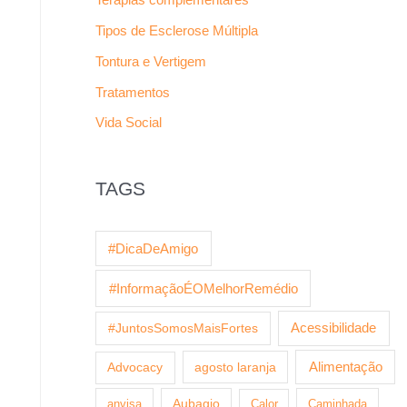
Tipos de Esclerose Múltipla
Tontura e Vertigem
Tratamentos
Vida Social
TAGS
#DicaDeAmigo
#InformaçãoÉOMelhorRemédio
Acessibilidade
#JuntosSomosMaisFortes
agosto laranja
Alimentação
Advocacy
anvisa
Aubagio
Calor
Caminhada