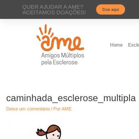
QUER AJUDAR A AME?
Doe aqui
ACEITAMOS DOAÇÕES!
Home
Escle
caminhada_esclerose_multipla
Deixe um comentário
/ Por
AME