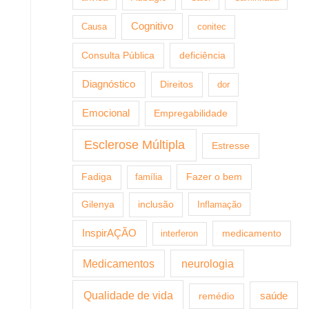
Cognitivo
Causa
conitec
Consulta Pública
deficiência
Diagnóstico
Direitos
dor
Emocional
Empregabilidade
Esclerose Múltipla
Estresse
Fazer o bem
Fadiga
família
Gilenya
inclusão
Inflamação
InspirAÇÃO
medicamento
interferon
Medicamentos
neurologia
Qualidade de vida
saúde
remédio