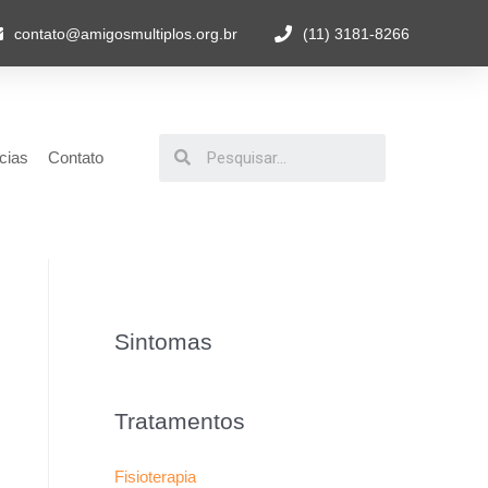
contato@amigosmultiplos.org.br
(11) 3181-8266
cias
Contato
Sintomas
Tratamentos
Fisioterapia