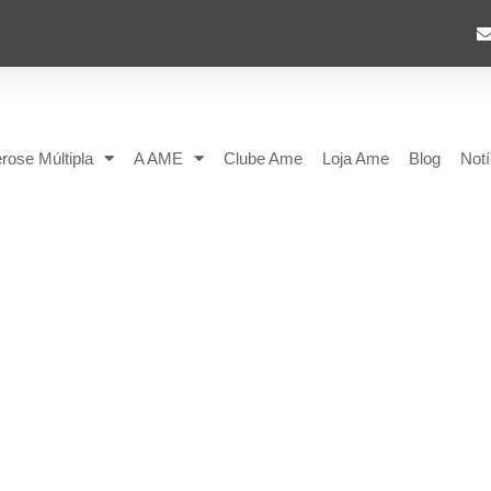
rose Múltipla
A AME
Clube Ame
Loja Ame
Blog
Notí