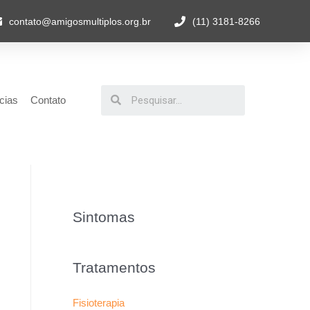
contato@amigosmultiplos.org.br
(11) 3181-8266
cias
Contato
Sintomas
Tratamentos
Fisioterapia