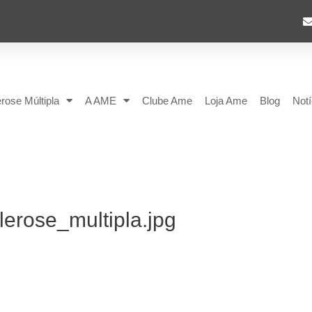
rose Múltipla
A AME
Clube Ame
Loja Ame
Blog
Notí
rose_multipla.jpg