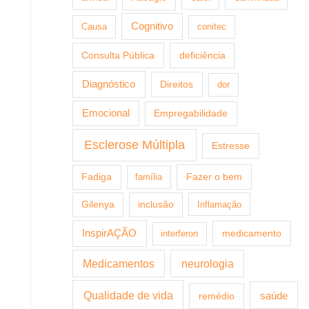
Cognitivo
Causa
conitec
Consulta Pública
deficiência
Diagnóstico
Direitos
dor
Emocional
Empregabilidade
Esclerose Múltipla
Estresse
Fazer o bem
Fadiga
família
Gilenya
inclusão
Inflamação
InspirAÇÃO
medicamento
interferon
Medicamentos
neurologia
Qualidade de vida
saúde
remédio