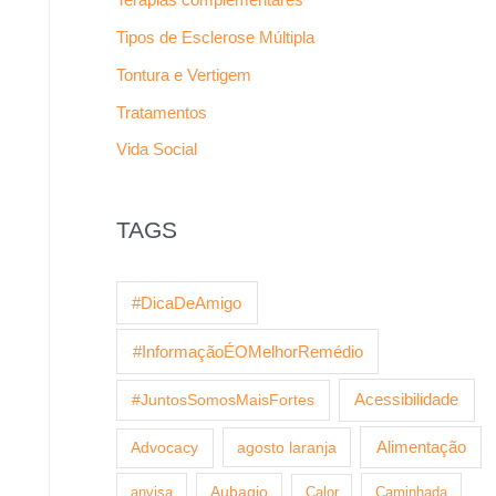
Tipos de Esclerose Múltipla
Tontura e Vertigem
Tratamentos
Vida Social
TAGS
#DicaDeAmigo
#InformaçãoÉOMelhorRemédio
Acessibilidade
#JuntosSomosMaisFortes
agosto laranja
Alimentação
Advocacy
anvisa
Aubagio
Calor
Caminhada