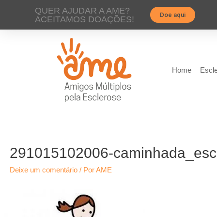
QUER AJUDAR A AME?
Doe aqui
ACEITAMOS DOAÇÕES!
Home
Escle
291015102006-caminhada_escle
Deixe um comentário
/ Por
AME