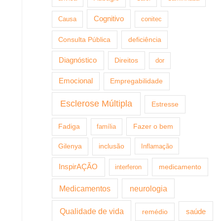
Cognitivo
Causa
conitec
Consulta Pública
deficiência
Diagnóstico
Direitos
dor
Emocional
Empregabilidade
Esclerose Múltipla
Estresse
Fazer o bem
Fadiga
família
Gilenya
inclusão
Inflamação
InspirAÇÃO
medicamento
interferon
Medicamentos
neurologia
Qualidade de vida
saúde
remédio