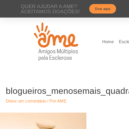
QUER AJUDAR A AME?
Doe aqui
ACEITAMOS DOAÇÕES!
Home
Escle
blogueiros_menosemais_quad
Deixe um comentário
/ Por
AME