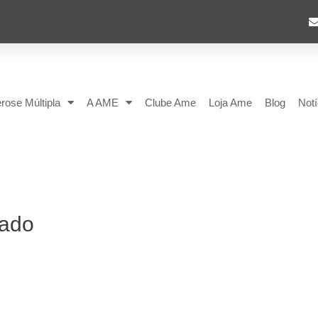
rose Múltipla
A AME
Clube Ame
Loja Ame
Blog
Notí
rado