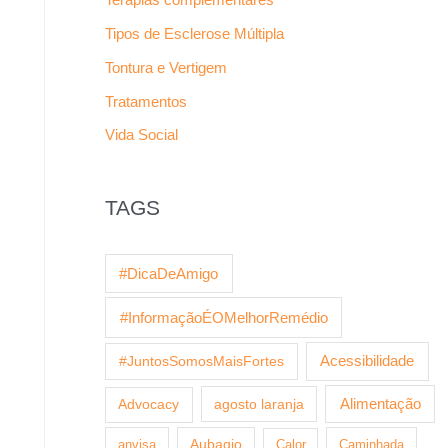
Tipos de Esclerose Múltipla
Tontura e Vertigem
Tratamentos
Vida Social
TAGS
#DicaDeAmigo
#InformaçãoÉOMelhorRemédio
Acessibilidade
#JuntosSomosMaisFortes
agosto laranja
Alimentação
Advocacy
anvisa
Aubagio
Calor
Caminhada