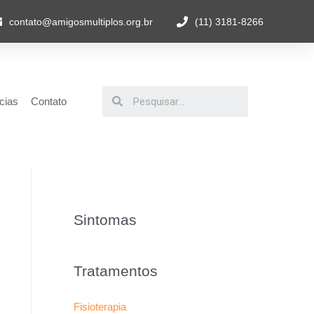
contato@amigosmultiplos.org.br
(11) 3181-8266
cias
Contato
Sintomas
Tratamentos
Fisioterapia