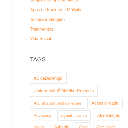
Tipos de Esclerose Múltipla
Tontura e Vertigem
Tratamentos
Vida Social
TAGS
#DicaDeAmigo
#InformaçãoÉOMelhorRemédio
Acessibilidade
#JuntosSomosMaisFortes
agosto laranja
Alimentação
Advocacy
anvisa
Aubagio
Calor
Caminhada