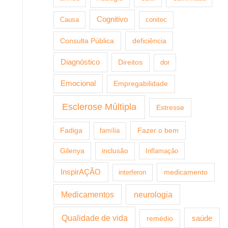
Cognitivo
Causa
conitec
Consulta Pública
deficiência
Diagnóstico
Direitos
dor
Emocional
Empregabilidade
Esclerose Múltipla
Estresse
Fazer o bem
Fadiga
família
Gilenya
inclusão
Inflamação
InspirAÇÃO
medicamento
interferon
Medicamentos
neurologia
Qualidade de vida
saúde
remédio