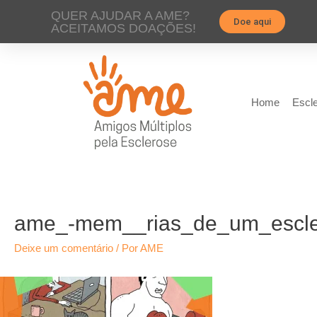
QUER AJUDAR A AME?
Doe aqui
ACEITAMOS DOAÇÕES!
Home
Escle
ame_-mem__rias_de_um_escl
Deixe um comentário
/ Por
AME