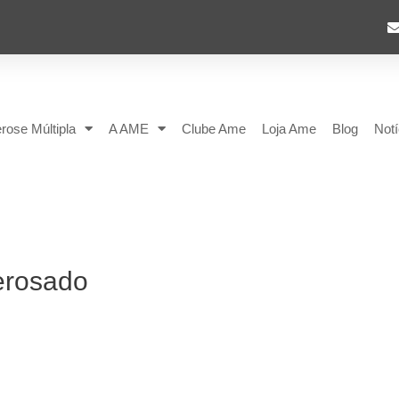
rose Múltipla
A AME
Clube Ame
Loja Ame
Blog
Notí
erosado