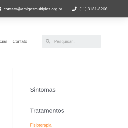
contato@amigosmultiplos.org.br
(11) 3181-8266
cias
Contato
Sintomas
Tratamentos
Fisioterapia