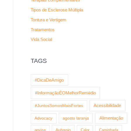
Tipos de Esclerose Múltipla
Tontura e Vertigem
Tratamentos
Vida Social
TAGS
#DicaDeAmigo
#InformaçãoÉOMelhorRemédio
Acessibilidade
#JuntosSomosMaisFortes
agosto laranja
Alimentação
Advocacy
anvisa
Aubagio
Calor
Caminhada