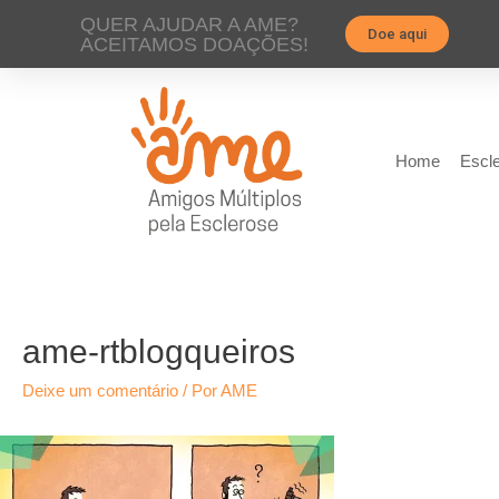
QUER AJUDAR A AME?
Doe aqui
ACEITAMOS DOAÇÕES!
Home
Escle
ame-rtblogqueiros
Deixe um comentário
/ Por
AME