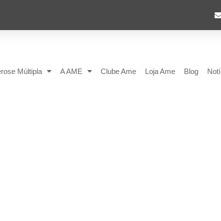
rose Múltipla
A AME
Clube Ame
Loja Ame
Blog
Notí