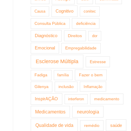
Cognitivo
Causa
conitec
Consulta Pública
deficiência
Diagnóstico
Direitos
dor
Emocional
Empregabilidade
Esclerose Múltipla
Estresse
Fazer o bem
Fadiga
família
Gilenya
inclusão
Inflamação
InspirAÇÃO
medicamento
interferon
Medicamentos
neurologia
Qualidade de vida
saúde
remédio