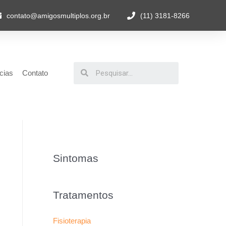
contato@amigosmultiplos.org.br
(11) 3181-8266
cias
Contato
Sintomas
Tratamentos
Fisioterapia