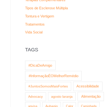
Tipos de Esclerose Múltipla
Tontura e Vertigem
Tratamentos
Vida Social
TAGS
#DicaDeAmigo
#InformaçãoÉOMelhorRemédio
Acessibilidade
#JuntosSomosMaisFortes
agosto laranja
Alimentação
Advocacy
anvisa
Aubagio
Calor
Caminhada