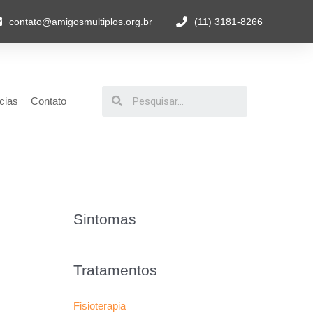
contato@amigosmultiplos.org.br
(11) 3181-8266
cias
Contato
Sintomas
Tratamentos
Fisioterapia