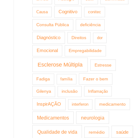
Cognitivo
Causa
conitec
Consulta Pública
deficiência
Diagnóstico
Direitos
dor
Emocional
Empregabilidade
Esclerose Múltipla
Estresse
Fazer o bem
Fadiga
família
Gilenya
inclusão
Inflamação
InspirAÇÃO
medicamento
interferon
Medicamentos
neurologia
Qualidade de vida
saúde
remédio