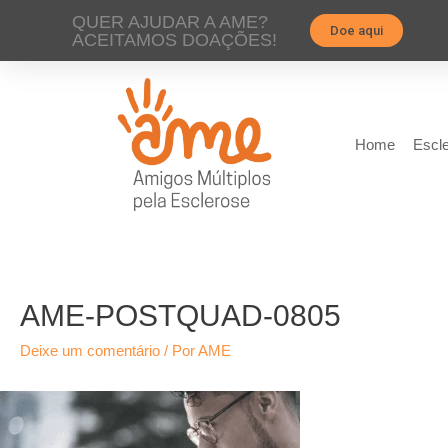
QUER AJUDAR A AME?
Doe aqui
ACEITAMOS DOAÇÕES!
Home
Escle
AME-POSTQUAD-0805
Deixe um comentário
/ Por
AME