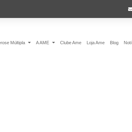
rose Múltipla
A AME
Clube Ame
Loja Ame
Blog
Notí