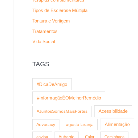
Tipos de Esclerose Múltipla
Tontura e Vertigem
Tratamentos
Vida Social
TAGS
#DicaDeAmigo
#InformaçãoÉOMelhorRemédio
Acessibilidade
#JuntosSomosMaisFortes
agosto laranja
Alimentação
Advocacy
anvisa
Aubagio
Calor
Caminhada