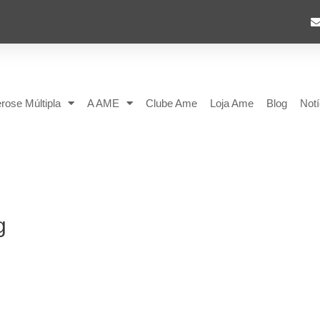
rose Múltipla
A AME
Clube Ame
Loja Ame
Blog
Notí
g