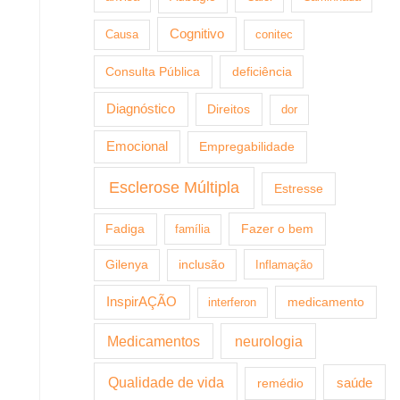
Cognitivo
Causa
conitec
Consulta Pública
deficiência
Diagnóstico
Direitos
dor
Emocional
Empregabilidade
Esclerose Múltipla
Estresse
Fazer o bem
Fadiga
família
Gilenya
inclusão
Inflamação
InspirAÇÃO
medicamento
interferon
Medicamentos
neurologia
Qualidade de vida
saúde
remédio