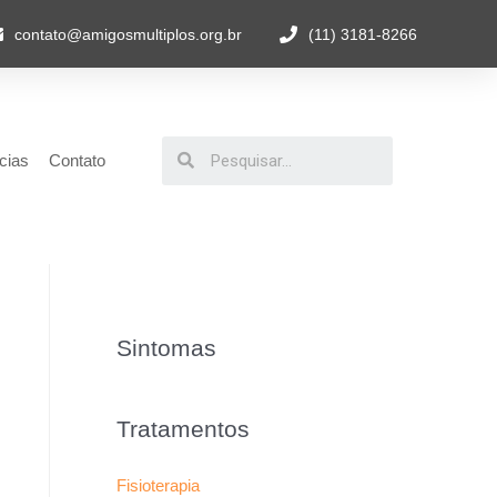
contato@amigosmultiplos.org.br
(11) 3181-8266
cias
Contato
Sintomas
Tratamentos
Fisioterapia