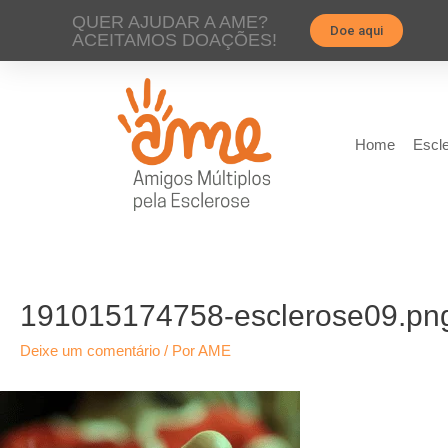
QUER AJUDAR A AME?
Doe aqui
ACEITAMOS DOAÇÕES!
Home
Escle
191015174758-esclerose09.pn
Deixe um comentário
/ Por
AME