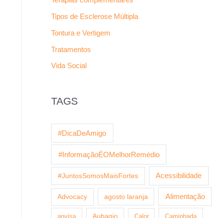
Tipos de Esclerose Múltipla
Tontura e Vertigem
Tratamentos
Vida Social
TAGS
#DicaDeAmigo
#InformaçãoÉOMelhorRemédio
Acessibilidade
#JuntosSomosMaisFortes
agosto laranja
Alimentação
Advocacy
anvisa
Aubagio
Calor
Caminhada