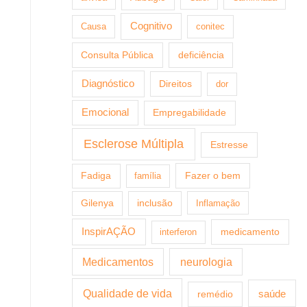
Cognitivo
Causa
conitec
Consulta Pública
deficiência
Diagnóstico
Direitos
dor
Emocional
Empregabilidade
Esclerose Múltipla
Estresse
Fazer o bem
Fadiga
família
Gilenya
inclusão
Inflamação
InspirAÇÃO
medicamento
interferon
Medicamentos
neurologia
Qualidade de vida
saúde
remédio