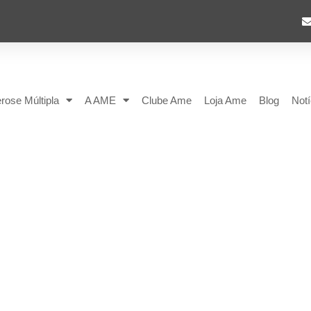
rose Múltipla
A AME
Clube Ame
Loja Ame
Blog
Notí