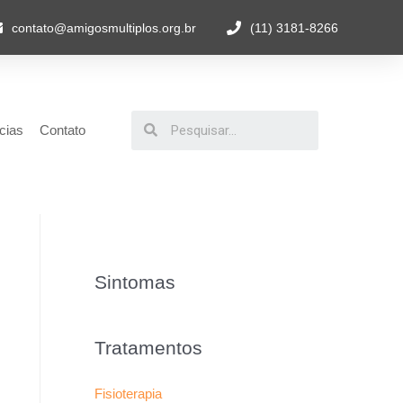
contato@amigosmultiplos.org.br
(11) 3181-8266
cias
Contato
Sintomas
Tratamentos
Fisioterapia