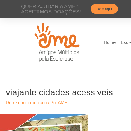
QUER AJUDAR A AME?
Doe aqui
ACEITAMOS DOAÇÕES!
Home
Escle
viajante cidades acessiveis
Deixe um comentário
/ Por
AME