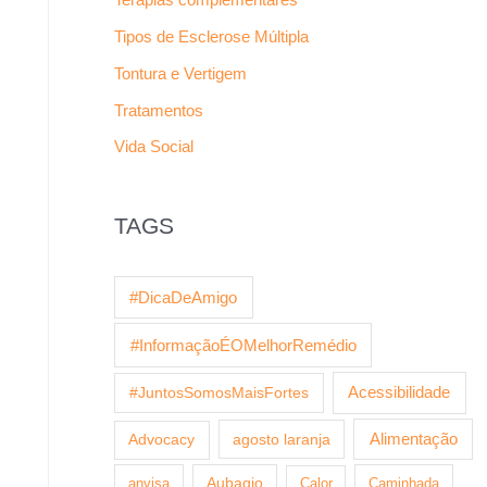
Tipos de Esclerose Múltipla
Tontura e Vertigem
Tratamentos
Vida Social
TAGS
#DicaDeAmigo
#InformaçãoÉOMelhorRemédio
Acessibilidade
#JuntosSomosMaisFortes
agosto laranja
Alimentação
Advocacy
anvisa
Aubagio
Calor
Caminhada