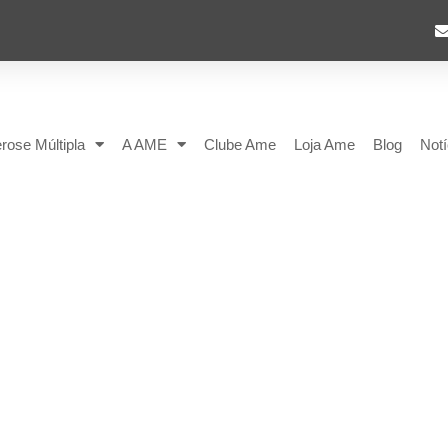
rose Múltipla
A AME
Clube Ame
Loja Ame
Blog
Notí