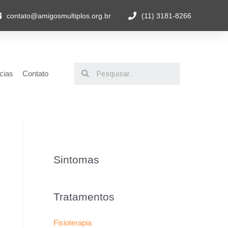
contato@amigosmultiplos.org.br
(11) 3181-8266
cias
Contato
Sintomas
Tratamentos
Fisioterapia