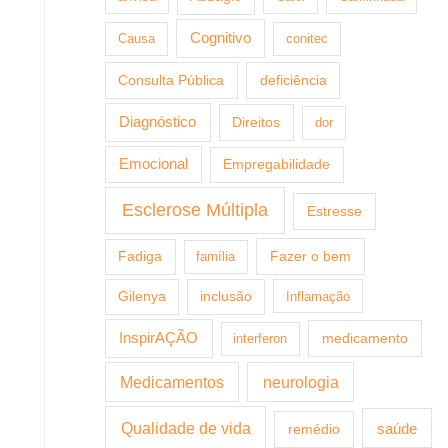
Cognitivo
Causa
conitec
Consulta Pública
deficiência
Diagnóstico
Direitos
dor
Emocional
Empregabilidade
Esclerose Múltipla
Estresse
Fazer o bem
Fadiga
família
Gilenya
inclusão
Inflamação
InspirAÇÃO
medicamento
interferon
Medicamentos
neurologia
Qualidade de vida
saúde
remédio