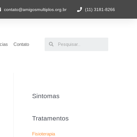
contato@amigosmultiplos.org.br
(11) 3181-8266
cias
Contato
Sintomas
Tratamentos
Fisioterapia