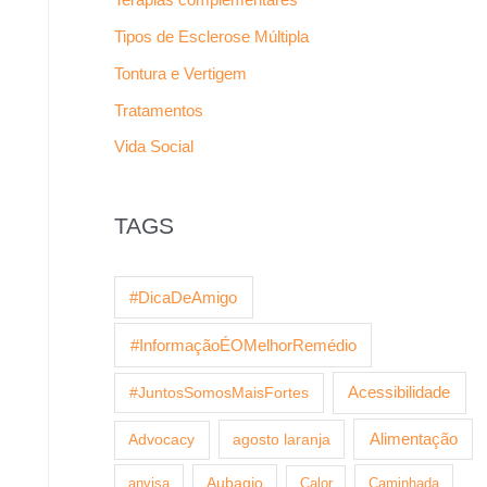
Tipos de Esclerose Múltipla
Tontura e Vertigem
Tratamentos
Vida Social
TAGS
#DicaDeAmigo
#InformaçãoÉOMelhorRemédio
Acessibilidade
#JuntosSomosMaisFortes
agosto laranja
Alimentação
Advocacy
anvisa
Aubagio
Calor
Caminhada