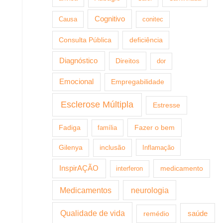
Cognitivo
Causa
conitec
Consulta Pública
deficiência
Diagnóstico
Direitos
dor
Emocional
Empregabilidade
Esclerose Múltipla
Estresse
Fazer o bem
Fadiga
família
Gilenya
inclusão
Inflamação
InspirAÇÃO
medicamento
interferon
Medicamentos
neurologia
Qualidade de vida
saúde
remédio