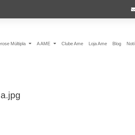
rose Múltipla
A AME
Clube Ame
Loja Ame
Blog
Notí
a.jpg