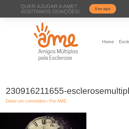
QUER AJUDAR A AME?
Doe aqui
ACEITAMOS DOAÇÕES!
Home
Escle
230916211655-esclerosemultipl
Deixe um comentário
/ Por
AME