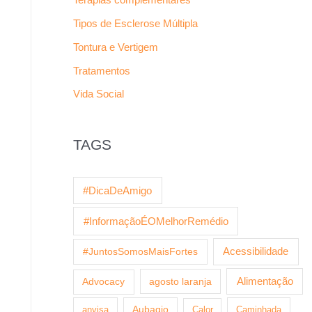
Tipos de Esclerose Múltipla
Tontura e Vertigem
Tratamentos
Vida Social
TAGS
#DicaDeAmigo
#InformaçãoÉOMelhorRemédio
Acessibilidade
#JuntosSomosMaisFortes
agosto laranja
Alimentação
Advocacy
anvisa
Aubagio
Calor
Caminhada