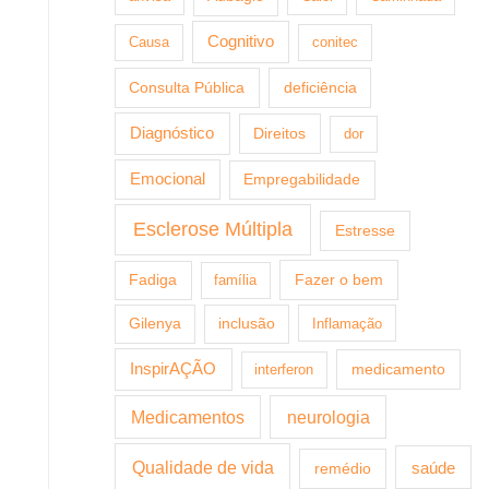
Cognitivo
Causa
conitec
Consulta Pública
deficiência
Diagnóstico
Direitos
dor
Emocional
Empregabilidade
Esclerose Múltipla
Estresse
Fazer o bem
Fadiga
família
Gilenya
inclusão
Inflamação
InspirAÇÃO
medicamento
interferon
Medicamentos
neurologia
Qualidade de vida
saúde
remédio