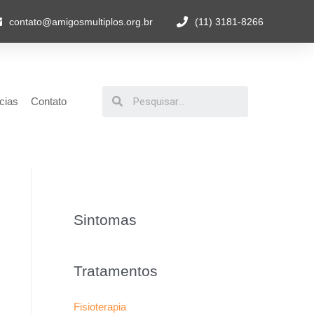
contato@amigosmultiplos.org.br
(11) 3181-8266
cias
Contato
Sintomas
Tratamentos
Fisioterapia