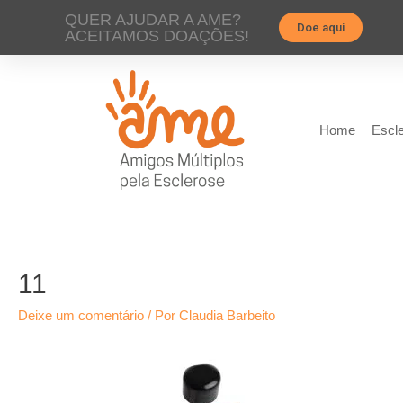
QUER AJUDAR A AME?
Doe aqui
ACEITAMOS DOAÇÕES!
Home
Escle
11
Deixe um comentário
/ Por
Claudia Barbeito