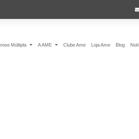
rose Múltipla
A AME
Clube Ame
Loja Ame
Blog
Notí