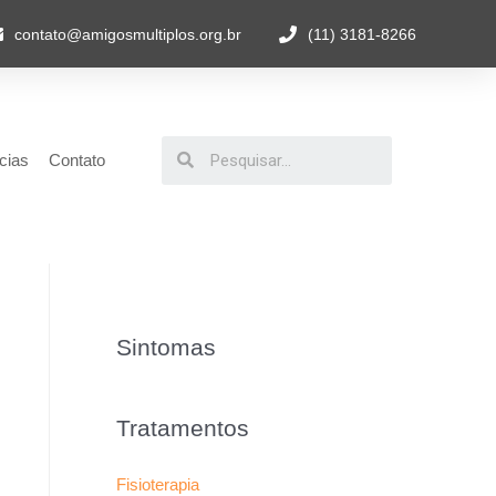
contato@amigosmultiplos.org.br
(11) 3181-8266
cias
Contato
Sintomas
Tratamentos
Fisioterapia