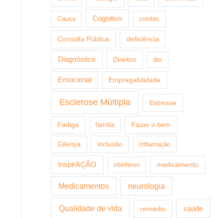
Cognitivo
Causa
conitec
Consulta Pública
deficiência
Diagnóstico
Direitos
dor
Emocional
Empregabilidade
Esclerose Múltipla
Estresse
Fazer o bem
Fadiga
família
Gilenya
inclusão
Inflamação
InspirAÇÃO
medicamento
interferon
Medicamentos
neurologia
Qualidade de vida
saúde
remédio