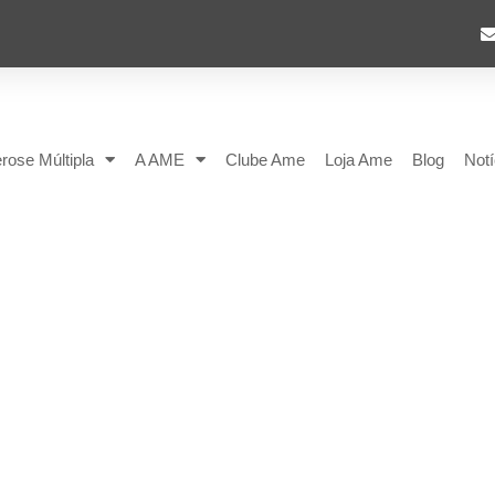
rose Múltipla
A AME
Clube Ame
Loja Ame
Blog
Notí