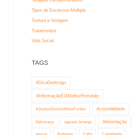
Tipos de Esclerose Múltipla
Tontura e Vertigem
Tratamentos
Vida Social
TAGS
#DicaDeAmigo
#InformaçãoÉOMelhorRemédio
Acessibilidade
#JuntosSomosMaisFortes
agosto laranja
Alimentação
Advocacy
anvisa
Aubagio
Calor
Caminhada