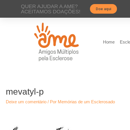
QUER AJUDAR A AME?
Doe aqui
ACEITAMOS DOAÇÕES!
Home
Escle
mevatyl-p
Deixe um comentário
/ Por
Memórias de um Esclerosado