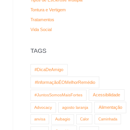
Tontura e Vertigem
Tratamentos
Vida Social
TAGS
#DicaDeAmigo
#InformaçãoÉOMelhorRemédio
Acessibilidade
#JuntosSomosMaisFortes
Alimentação
Advocacy
agosto laranja
anvisa
Aubagio
Calor
Caminhada