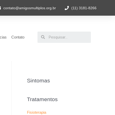
contato@amigosmultiplos.org.br
(11) 3181-8266
cias
Contato
Sintomas
Tratamentos
Fisioterapia