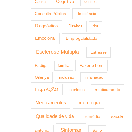
Cognitivo
Causa
conitec
Consulta Pública
deficiência
Diagnóstico
Direitos
dor
Emocional
Empregabilidade
Esclerose Múltipla
Estresse
Fazer o bem
Fadiga
família
Gilenya
inclusão
Inflamação
InspirAÇÃO
medicamento
interferon
Medicamentos
neurologia
Qualidade de vida
saúde
remédio
Sintomas
sintoma
Sono