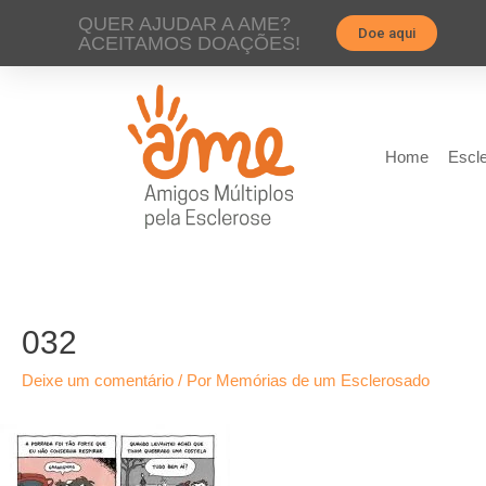
QUER AJUDAR A AME?
Doe aqui
ACEITAMOS DOAÇÕES!
Home
Escle
032
Deixe um comentário
/ Por
Memórias de um Esclerosado