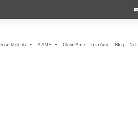
rose Múltipla
A AME
Clube Ame
Loja Ame
Blog
Notí