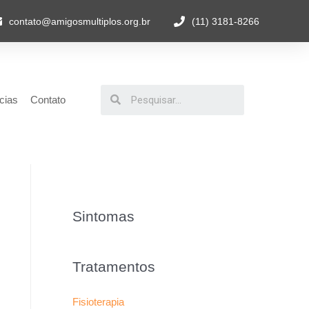
contato@amigosmultiplos.org.br
(11) 3181-8266
cias
Contato
Sintomas
Tratamentos
Fisioterapia