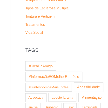
Tipos de Esclerose Múltipla
Tontura e Vertigem
Tratamentos
Vida Social
TAGS
#DicaDeAmigo
#InformaçãoÉOMelhorRemédio
Acessibilidade
#JuntosSomosMaisFortes
agosto laranja
Alimentação
Advocacy
anvisa
Aubagio
Calor
Caminhada