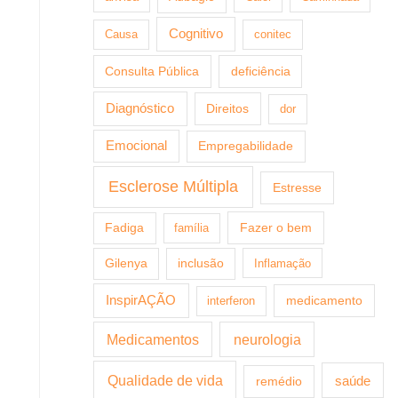
Cognitivo
Causa
conitec
Consulta Pública
deficiência
Diagnóstico
Direitos
dor
Emocional
Empregabilidade
Esclerose Múltipla
Estresse
Fazer o bem
Fadiga
família
Gilenya
inclusão
Inflamação
InspirAÇÃO
medicamento
interferon
Medicamentos
neurologia
Qualidade de vida
saúde
remédio