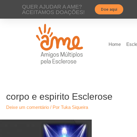
QUER AJUDAR A AME?
Doe aqui
ACEITAMOS DOAÇÕES!
Home
Escle
corpo e espirito Esclerose
Deixe um comentário
/ Por
Tuka Siqueira