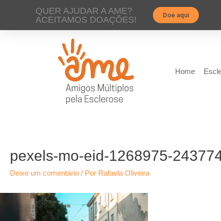
QUER AJUDAR A AME?
Doe aqui
ACEITAMOS DOAÇÕES!
Home
Escle
pexels-mo-eid-1268975-24377
Deixe um comentário
/ Por
Rafaela Oliveira