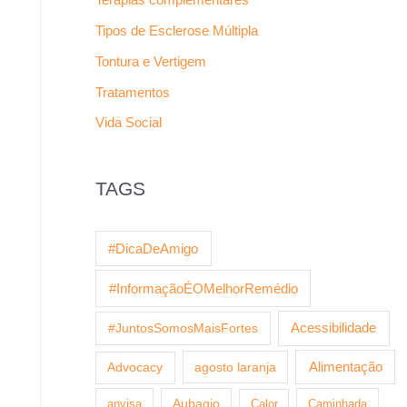
Tipos de Esclerose Múltipla
Tontura e Vertigem
Tratamentos
Vida Social
TAGS
#DicaDeAmigo
#InformaçãoÉOMelhorRemédio
Acessibilidade
#JuntosSomosMaisFortes
agosto laranja
Alimentação
Advocacy
anvisa
Aubagio
Calor
Caminhada