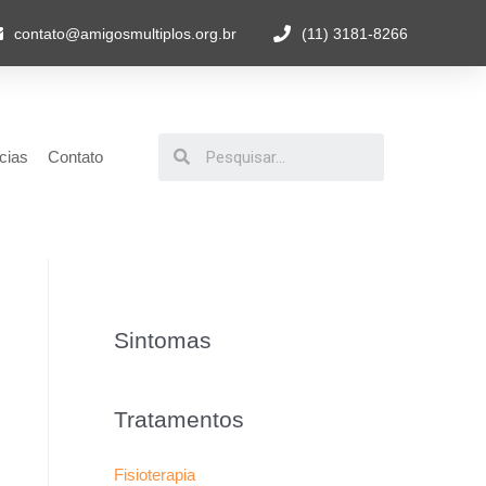
contato@amigosmultiplos.org.br
(11) 3181-8266
cias
Contato
Sintomas
Tratamentos
Fisioterapia