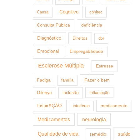
Cognitivo
Causa
conitec
Consulta Pública
deficiência
Diagnóstico
Direitos
dor
Emocional
Empregabilidade
Esclerose Múltipla
Estresse
Fazer o bem
Fadiga
família
Gilenya
inclusão
Inflamação
InspirAÇÃO
medicamento
interferon
Medicamentos
neurologia
Qualidade de vida
saúde
remédio