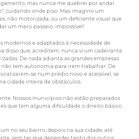
de ligamento, mas nunca me quebrei por andar
o", cuidando onde piso. Mas imagino um
s, não motorizada, ou um deficiente visual que
ar um mero passeio: impossível!
os modernos e adaptados à necessidade de
ova disso que, acreditem, nunca vi um cadeirante
orizadas. De nada adianta as grandes empresas
es não tem autonomia para irem trabalhar. De
ocalizarem-se num prédio novo e acessível, se
ma cidade inteira de obstáculos.
mente. Nossos municípios não estão preparados
s que tem alguma dificuldade o direito básico
 um no seu bairro, depois na sua cidade, até
nte, sem ter que depender tanto dos outros.