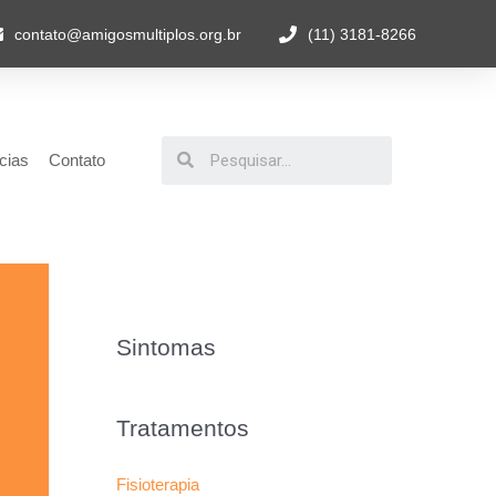
contato@amigosmultiplos.org.br
(11) 3181-8266
cias
Contato
Sintomas
Tratamentos
Fisioterapia