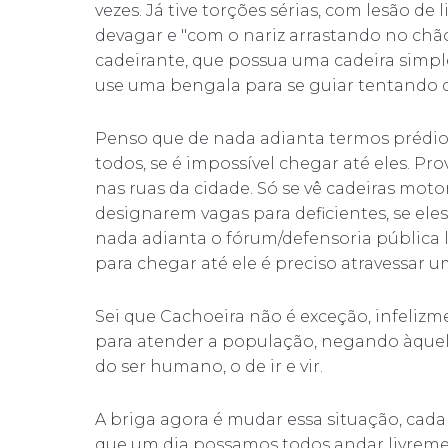
vezes. Já tive torções sérias, com lesão 
devagar e "com o nariz arrastando no chã
cadeirante, que possua uma cadeira simple
use uma bengala para se guiar tentando d
Penso que de nada adianta termos prédi
todos, se é impossível chegar até eles. Pr
nas ruas da cidade. Só se vê cadeiras mot
designarem vagas para deficientes, se el
nada adianta o fórum/defensoria pública l
para chegar até ele é preciso atravessar u
Sei que Cachoeira não é exceção, infeliz
para atender a população, negando àquele
do ser humano, o de ir e vir.
A briga agora é mudar essa situação, cada
que um dia possamos todos andar livreme