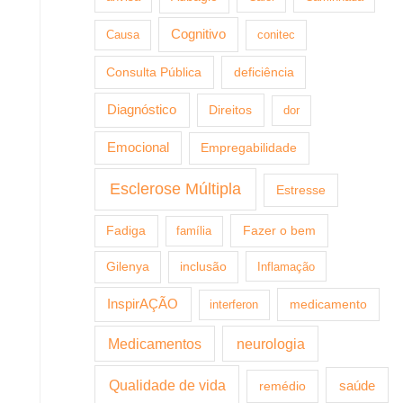
Cognitivo
Causa
conitec
Consulta Pública
deficiência
Diagnóstico
Direitos
dor
Emocional
Empregabilidade
Esclerose Múltipla
Estresse
Fazer o bem
Fadiga
família
Gilenya
inclusão
Inflamação
InspirAÇÃO
medicamento
interferon
Medicamentos
neurologia
Qualidade de vida
saúde
remédio