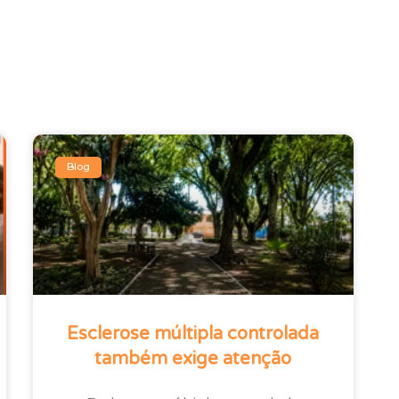
Blog
Esclerose múltipla controlada
também exige atenção