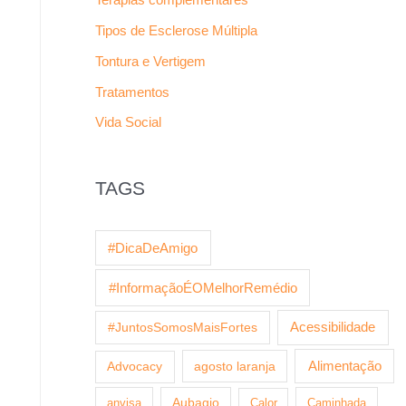
Tipos de Esclerose Múltipla
Tontura e Vertigem
Tratamentos
Vida Social
TAGS
#DicaDeAmigo
#InformaçãoÉOMelhorRemédio
Acessibilidade
#JuntosSomosMaisFortes
agosto laranja
Alimentação
Advocacy
anvisa
Aubagio
Calor
Caminhada