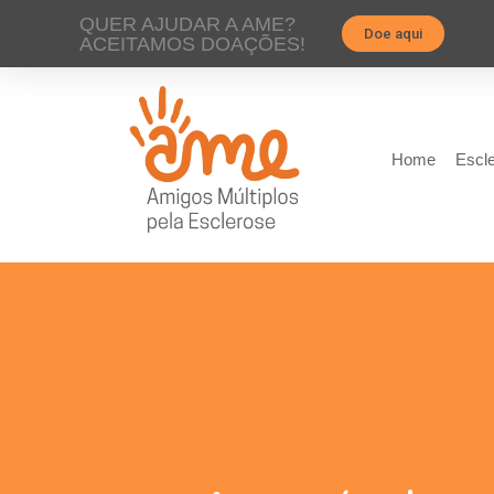
QUER AJUDAR A AME?
Doe aqui
ACEITAMOS DOAÇÕES!
Home
Escle