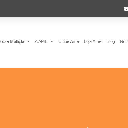
rose Múltipla
A AME
Clube Ame
Loja Ame
Blog
Notí