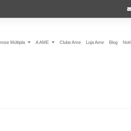
rose Múltipla
A AME
Clube Ame
Loja Ame
Blog
Notí