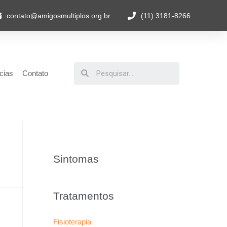
contato@amigosmultiplos.org.br
(11) 3181-8266
cias
Contato
Sintomas
Tratamentos
Fisioterapia