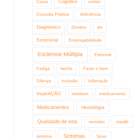
Cognitivo
Causa
conitec
Consulta Pública
deficiência
Diagnóstico
Direitos
dor
Emocional
Empregabilidade
Esclerose Múltipla
Estresse
Fazer o bem
Fadiga
família
Gilenya
inclusão
Inflamação
InspirAÇÃO
medicamento
interferon
Medicamentos
neurologia
Qualidade de vida
saúde
remédio
Sintomas
sintoma
Sono