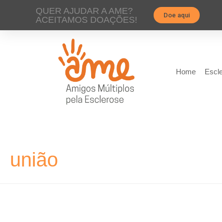
QUER AJUDAR A AME?
Doe aqui
ACEITAMOS DOAÇÕES!
Home
Escle
união