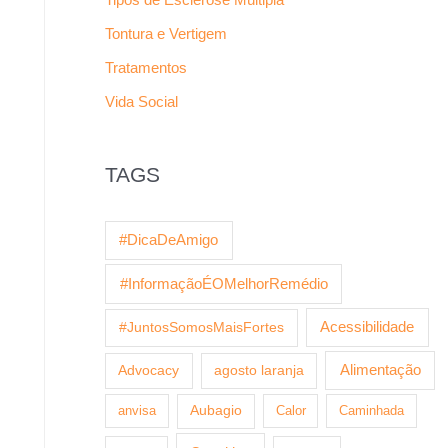
Tontura e Vertigem
Tratamentos
Vida Social
TAGS
#DicaDeAmigo
#InformaçãoÉOMelhorRemédio
Acessibilidade
#JuntosSomosMaisFortes
Alimentação
Advocacy
agosto laranja
anvisa
Aubagio
Calor
Caminhada