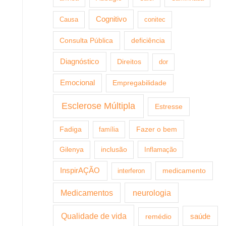
Cognitivo
Causa
conitec
Consulta Pública
deficiência
Diagnóstico
Direitos
dor
Emocional
Empregabilidade
Esclerose Múltipla
Estresse
Fazer o bem
Fadiga
família
Gilenya
inclusão
Inflamação
InspirAÇÃO
medicamento
interferon
Medicamentos
neurologia
Qualidade de vida
saúde
remédio