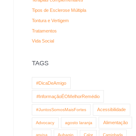
Tipos de Esclerose Múltipla
Tontura e Vertigem
Tratamentos
Vida Social
TAGS
#DicaDeAmigo
#InformaçãoÉOMelhorRemédio
Acessibilidade
#JuntosSomosMaisFortes
agosto laranja
Alimentação
Advocacy
anvisa
Aubagio
Calor
Caminhada