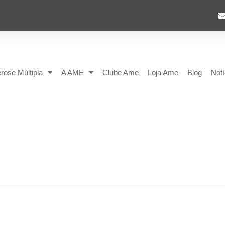
rose Múltipla
A AME
Clube Ame
Loja Ame
Blog
Notí