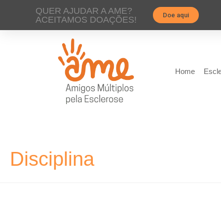
QUER AJUDAR A AME?
Doe aqui
ACEITAMOS DOAÇÕES!
Home
Escle
Disciplina