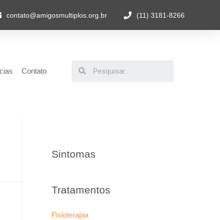
contato@amigosmultiplos.org.br
(11) 3181-8266
cias
Contato
Sintomas
Tratamentos
Fisioterapia