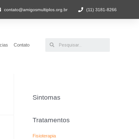
contato@amigosmultiplos.org.br
(11) 3181-8266
cias
Contato
Sintomas
Tratamentos
Fisioterapia