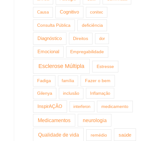
Cognitivo
Causa
conitec
Consulta Pública
deficiência
Diagnóstico
Direitos
dor
Emocional
Empregabilidade
Esclerose Múltipla
Estresse
Fazer o bem
Fadiga
família
Gilenya
inclusão
Inflamação
InspirAÇÃO
medicamento
interferon
Medicamentos
neurologia
Qualidade de vida
saúde
remédio