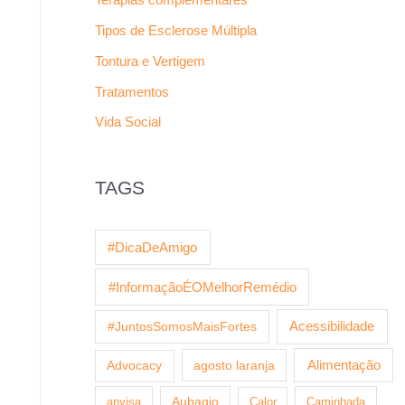
Tipos de Esclerose Múltipla
Tontura e Vertigem
Tratamentos
Vida Social
TAGS
#DicaDeAmigo
#InformaçãoÉOMelhorRemédio
Acessibilidade
#JuntosSomosMaisFortes
agosto laranja
Alimentação
Advocacy
anvisa
Aubagio
Calor
Caminhada