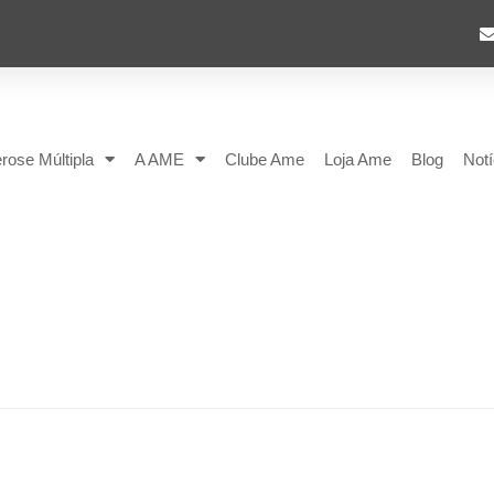
rose Múltipla
A AME
Clube Ame
Loja Ame
Blog
Notí