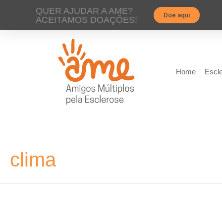
QUER AJUDAR A AME?
Doe aqui
ACEITAMOS DOAÇÕES!
Home
Escle
clima