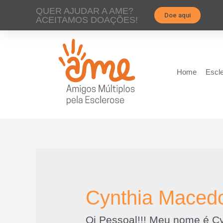
QUER AJUDAR A AME?
Doe aqui
ACEITAMOS DOAÇÕES!
Home
Escle
Cynthia Maced
Oi Pessoal!!! Meu nome é C