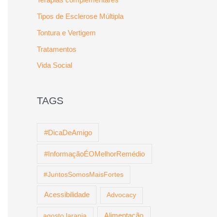
Tipos de Esclerose Múltipla
Tontura e Vertigem
Tratamentos
Vida Social
TAGS
#DicaDeAmigo
#InformaçãoÉOMelhorRemédio
#JuntosSomosMaisFortes
Acessibilidade
Advocacy
agosto laranja
Alimentação