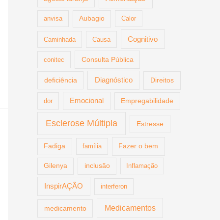
anvisa
Aubagio
Calor
Cognitivo
Caminhada
Causa
Consulta Pública
conitec
deficiência
Diagnóstico
Direitos
Emocional
dor
Empregabilidade
Esclerose Múltipla
Estresse
Fazer o bem
Fadiga
família
Gilenya
inclusão
Inflamação
InspirAÇÃO
interferon
Medicamentos
medicamento