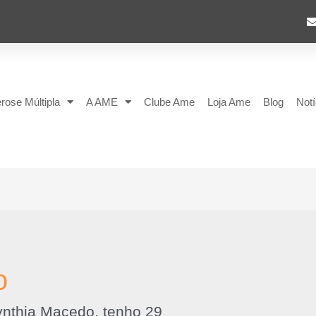
rose Múltipla
A AME
Clube Ame
Loja Ame
Blog
Notí
o
ynthia Macedo, tenho 29