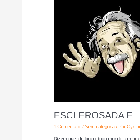
ESCLEROSADA E… 
1 Comentário
/
Sem categoria
/ Por
Cynth
Dizem que, de louco, todo mundo tem um