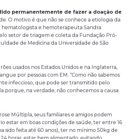
edido permanentemente de fazer a doação de
e. O motivo é que não se conhece a etiologia da
a a hematologista e hemoterapeuta Sandra
lo setor de triagem e coleta da Fundação Pró-
aculdade de Medicina da Universidade de São
drões usados nos Estados Unidos e na Inglaterra,
angue por pessoas com EM. “Como não sabemos
ente infeccioso, que pode ser transmitido pelo
ada porque, na verdade, não conhecemos a causa
se Múltipla, seus familiares e amigos podem
io estar em boas condições de saúde, ter entre 16
a sido feita até 60 anos), ter no mínimo 50kg de
 24 horas, estar bem alimentado, evitando