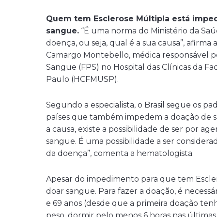
Quem tem Esclerose Múltipla está imp
sangue.
“É uma norma do Ministério da Saúd
doença, ou seja, qual é a sua causa”, afirm
Camargo Montebello, médica responsável pe
Sangue (FPS) no Hospital das Clínicas da F
Paulo (HCFMUSP).
Segundo a especialista, o Brasil segue os pa
países que também impedem a doação de s
a causa, existe a possibilidade de ser por ag
sangue. É uma possibilidade a ser consider
da doença”, comenta a hematologista.
Apesar do impedimento para que tem Esclero
doar sangue. Para fazer a doação, é necessár
e 69 anos (desde que a primeira doação tenh
peso, dormir pelo menos 6 horas nas últimas