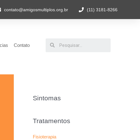
contato@amigosmultiplos.org.br
(11) 3181-8266
cias
Contato
Sintomas
Tratamentos
Fisioterapia