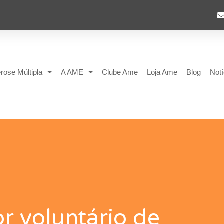
rose Múltipla
A AME
Clube Ame
Loja Ame
Blog
Notí
r voluntário de