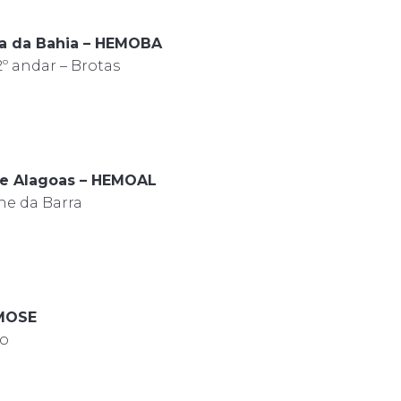
a da Bahia – HEMOBA
2º andar – Brotas
de Alagoas – HEMOAL
che da Barra
EMOSE
xo