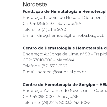
Nordeste
Fundação de Hematologia e Hemoterapi
Endereço: Ladeira do Hospital Geral, s/n – 
CEP: 40286-240 – Salvador/BA
Telefone: (71) 3116-5690
E-mail: direg.hemoba@hemoba.ba.gov.br
Centro de Hematologia e Hemoterapia 
Endereço: Av. Jorge de Lima, nº 58 – Trapi
CEP: 57010-300 – Maceió/AL
Telefone: (82) 3315-2102
E-mail: hemoal@saude.al.gov.br
Centro de Hemoterapia de Sergipe – H
Endereço: Av. Tancredo Neves, s/nº – Capu
CEP: 49095-000 – Aracaju/SE
Telefone: (79) 3225-8003/3243-8065