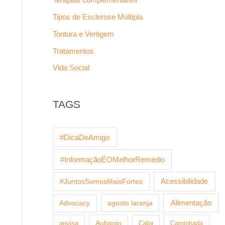
Tipos de Esclerose Múltipla
Tontura e Vertigem
Tratamentos
Vida Social
TAGS
#DicaDeAmigo
#InformaçãoÉOMelhorRemédio
Acessibilidade
#JuntosSomosMaisFortes
agosto laranja
Alimentação
Advocacy
anvisa
Aubagio
Calor
Caminhada