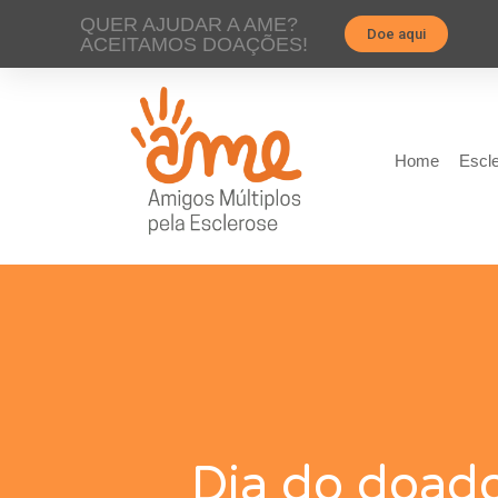
QUER AJUDAR A AME?
Doe aqui
ACEITAMOS DOAÇÕES!
Home
Escle
Dia do doado