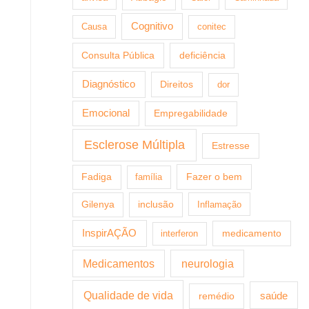
Cognitivo
Causa
conitec
Consulta Pública
deficiência
Diagnóstico
Direitos
dor
Emocional
Empregabilidade
Esclerose Múltipla
Estresse
Fazer o bem
Fadiga
família
Gilenya
inclusão
Inflamação
InspirAÇÃO
medicamento
interferon
Medicamentos
neurologia
Qualidade de vida
saúde
remédio