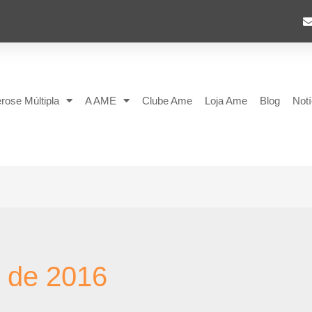
rose Múltipla
A AME
Clube Ame
Loja Ame
Blog
Notí
o de 2016