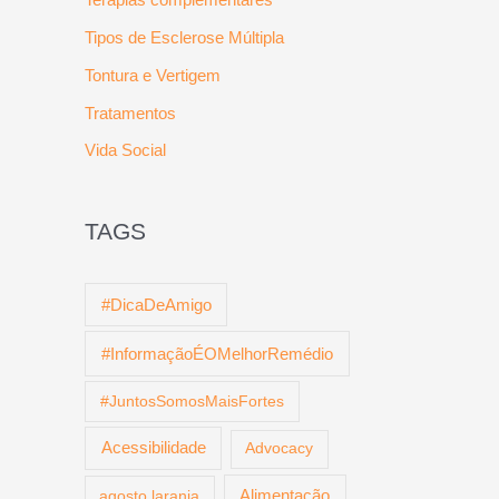
Tipos de Esclerose Múltipla
Tontura e Vertigem
Tratamentos
Vida Social
TAGS
#DicaDeAmigo
#InformaçãoÉOMelhorRemédio
#JuntosSomosMaisFortes
Acessibilidade
Advocacy
agosto laranja
Alimentação