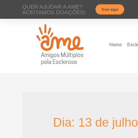
QUER AJUDAR A AME?
Doe aqui
ACEITAMOS DOAÇÕES!
Home
Escle
Dia:
13 de julh