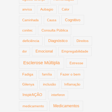
anvisa
Aubagio
Calor
Cognitivo
Caminhada
Causa
Consulta Pública
conitec
deficiência
Diagnóstico
Direitos
Emocional
dor
Empregabilidade
Esclerose Múltipla
Estresse
Fazer o bem
Fadiga
família
Gilenya
inclusão
Inflamação
InspirAÇÃO
interferon
Medicamentos
medicamento