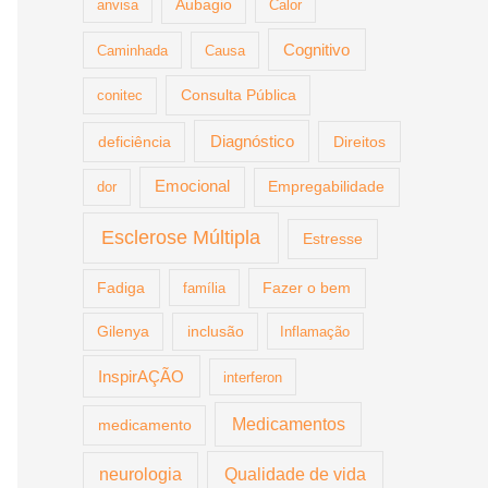
anvisa
Aubagio
Calor
Cognitivo
Caminhada
Causa
Consulta Pública
conitec
deficiência
Diagnóstico
Direitos
Emocional
dor
Empregabilidade
Esclerose Múltipla
Estresse
Fazer o bem
Fadiga
família
Gilenya
inclusão
Inflamação
InspirAÇÃO
interferon
Medicamentos
medicamento
Qualidade de vida
neurologia