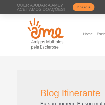
QUER AJUDAR A AME?
Doe aqui
ACEITAMOS DOAÇÕES!
Home
Escle
Blog Itinerante
Eu sou homem. Eu sou mulhe