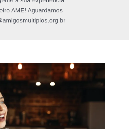
gente a sua experiência.
eiro AME! Aguardamos
@amigosmultiplos.org.br