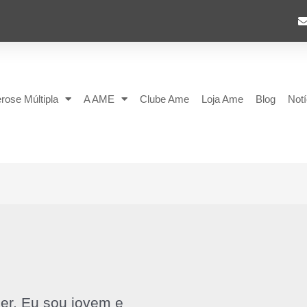
rose Múltipla
A AME
Clube Ame
Loja Ame
Blog
Notí
r. Eu sou jovem e