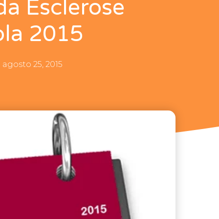
da Esclerose
pla 2015
agosto 25, 2015