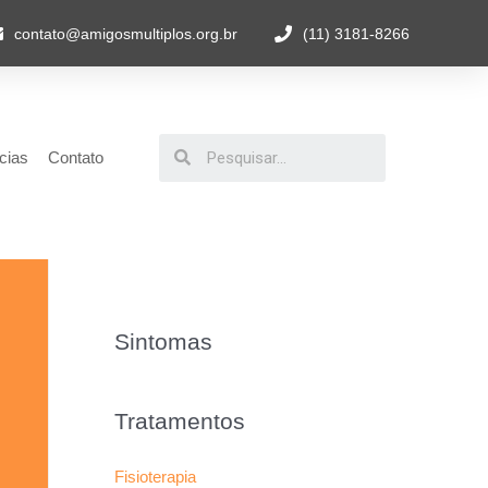
contato@amigosmultiplos.org.br
(11) 3181-8266
cias
Contato
Sintomas
Tratamentos
Fisioterapia