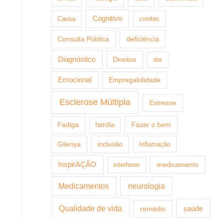
Cognitivo
Causa
conitec
Consulta Pública
deficiência
Diagnóstico
Direitos
dor
Emocional
Empregabilidade
Esclerose Múltipla
Estresse
Fazer o bem
Fadiga
família
Gilenya
inclusão
Inflamação
InspirAÇÃO
medicamento
interferon
Medicamentos
neurologia
Qualidade de vida
saúde
remédio