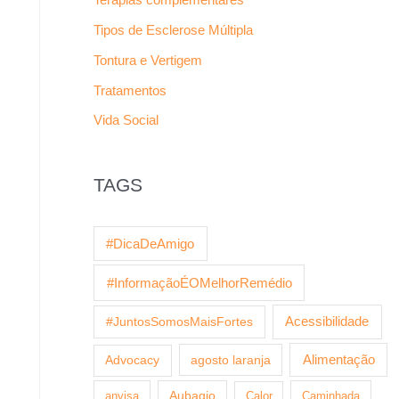
Tipos de Esclerose Múltipla
Tontura e Vertigem
Tratamentos
Vida Social
TAGS
#DicaDeAmigo
#InformaçãoÉOMelhorRemédio
Acessibilidade
#JuntosSomosMaisFortes
agosto laranja
Alimentação
Advocacy
anvisa
Aubagio
Calor
Caminhada