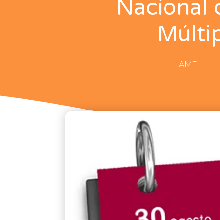
Nacional 
Múlti
AME