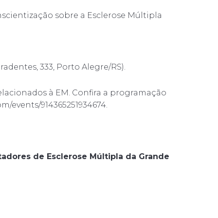
cientização sobre a Esclerose Múltipla
dentes, 333, Porto Alegre/RS).
relacionados à EM. Confira a programação
om/events/914365251934674.
adores de Esclerose Múltipla da Grande