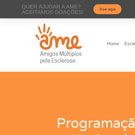
QUER AJUDAR A AME?
Doe aqui
ACEITAMOS DOAÇÕES!
Home
Escle
Programação