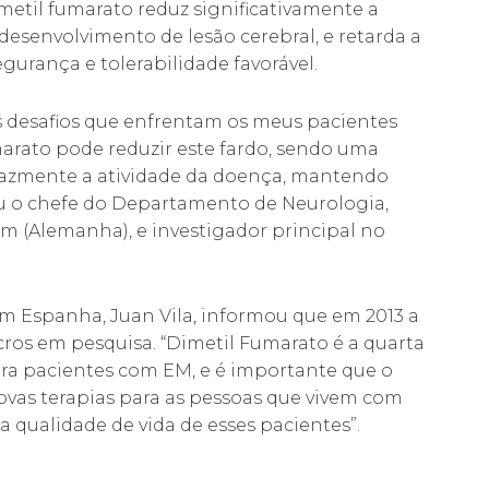
etil fumarato reduz significativamente a
 desenvolvimento de lesão cerebral, e retarda a
urança e tolerabilidade favorável.
s desafios que enfrentam os meus pacientes
marato pode reduzir este fardo, sendo uma
icazmente a atividade da doença, mantendo
mou o chefe do Departamento de Neurologia,
um (Alemanha), e investigador principal no
em Espanha, Juan Vila, informou que em 2013 a
cros em pesquisa. “Dimetil Fumarato é a quarta
ara pacientes com EM, e é importante que o
ovas terapias para as pessoas que vivem com
a qualidade de vida de esses pacientes”.