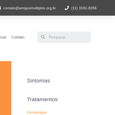
contato@amigosmultiplos.org.br
(11) 3181-8266
cias
Contato
Sintomas
Tratamentos
Fisioterapia