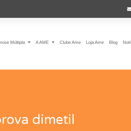
rose Múltipla
A AME
Clube Ame
Loja Ame
Blog
Notí
rova dimetil