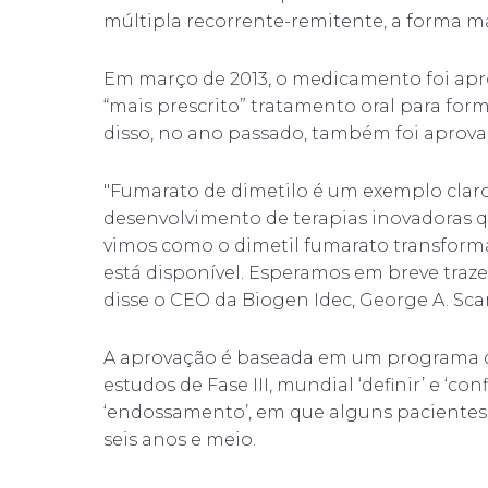
múltipla recorrente-remitente, a forma m
Em março de 2013, o medicamento foi apro
“mais prescrito” tratamento oral para for
disso, no ano passado, também foi aprova
"Fumarato de dimetilo é um exemplo cla
desenvolvimento de terapias inovadoras 
vimos como o dimetil fumarato transform
está disponível. Esperamos em breve traze
disse o CEO da Biogen Idec, George A. Sca
A aprovação é baseada em um programa de
estudos de Fase III, mundial ‘definir’ e ‘
‘endossamento’, em que alguns paciente
seis anos e meio.