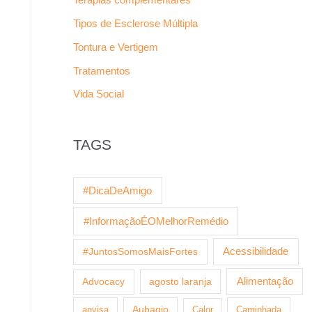
Tipos de Esclerose Múltipla
Tontura e Vertigem
Tratamentos
Vida Social
TAGS
#DicaDeAmigo
#InformaçãoÉOMelhorRemédio
Acessibilidade
#JuntosSomosMaisFortes
agosto laranja
Alimentação
Advocacy
anvisa
Aubagio
Calor
Caminhada