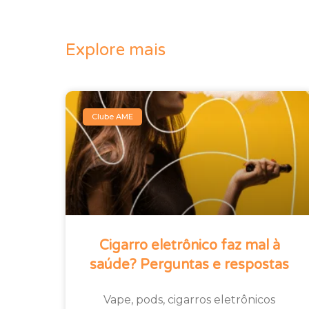
Explore mais
Clube AME
Cigarro eletrônico faz mal à
saúde? Perguntas e respostas
Vape, pods, cigarros eletrônicos