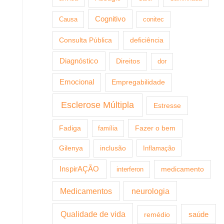
Cognitivo
Causa
conitec
Consulta Pública
deficiência
Diagnóstico
Direitos
dor
Emocional
Empregabilidade
Esclerose Múltipla
Estresse
Fazer o bem
Fadiga
família
Gilenya
inclusão
Inflamação
InspirAÇÃO
medicamento
interferon
Medicamentos
neurologia
Qualidade de vida
saúde
remédio