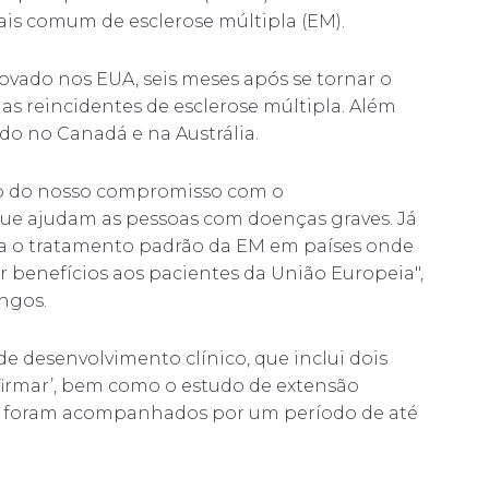
ais comum de esclerose múltipla (EM).
vado nos EUA, seis meses após se tornar o
mas reincidentes de esclerose múltipla. Além
do no Canadá e na Austrália.
ro do nosso compromisso com o
que ajudam as pessoas com doenças graves. Já
a o tratamento padrão da EM em países onde
r benefícios aos pacientes da União Europeia",
ngos.
 desenvolvimento clínico, que inclui dois
confirmar’, bem como o estudo de extensão
s foram acompanhados por um período de até