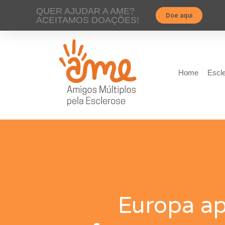
QUER AJUDAR A AME?
Doe aqui
ACEITAMOS DOAÇÕES!
Home
Escle
Europa ap