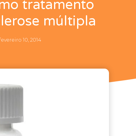
mo tratamento
clerose múltipla
fevereiro 10, 2014