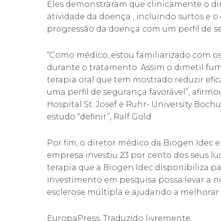
Eles demonstraram que clinicamente o dim
atividade da doença , incluindo surtos e o
progressão da doença com um perfil de seg
“Como médico, estou familiarizado com o
durante o tratamento. Assim o dimetil fu
terapia oral que tem mostrado reduzir ef
uma perfil de segurança favorável”, afir
Hospital St. Josef e Ruhr- University Boch
estudo “definir”, Ralf Gold.
Por fim, o diretor médico da Biogen Idec 
empresa investiu 23 por cento dos seus lu
terapia que a Biogen Idec disponibiliza p
investimento em pesquisa possa levar a n
esclerose múltipla e ajudando a melhorar 
EuropaPress. Traduzido livremente.