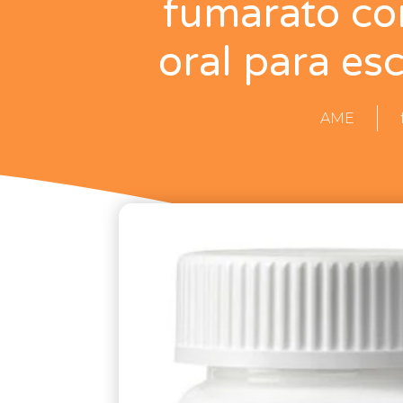
fumarato co
oral para es
AME