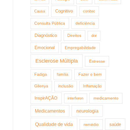
Cognitivo
Causa
conitec
Consulta Pública
deficiência
Diagnóstico
Direitos
dor
Emocional
Empregabilidade
Esclerose Múltipla
Estresse
Fazer o bem
Fadiga
família
Gilenya
inclusão
Inflamação
InspirAÇÃO
medicamento
interferon
Medicamentos
neurologia
Qualidade de vida
saúde
remédio