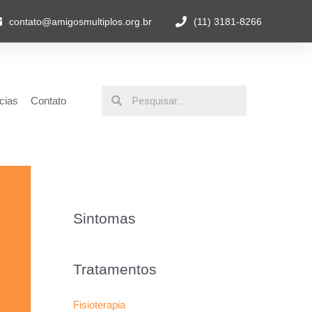
contato@amigosmultiplos.org.br
(11) 3181-8266
cias
Contato
Sintomas
Tratamentos
Fisioterapia