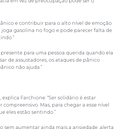
patia em vez de preocupação pode ser o
pânico e contribuir para o alto nível de emoção
so joga gasolina no fogo e pode parecer falta de
indo.”
r presente para uma pessoa querida quando ela
pesar de assustadores, os ataques de pânico
pânico não ajuda.”
explica Farchione. “Ser solidário é estar
ser compreensivo. Mas, para chegar a esse nível
ue eles estão sentindo.”
o sem aumentar ainda mais a ansiedade, alerta