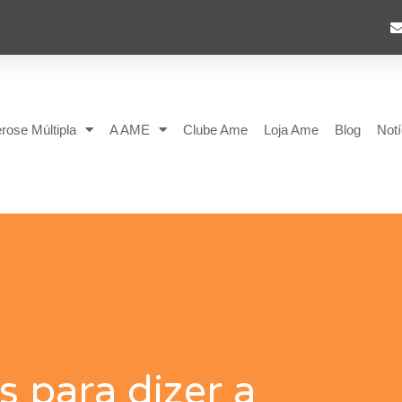
rose Múltipla
A AME
Clube Ame
Loja Ame
Blog
Notí
s para dizer a