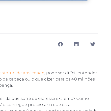
nstorno de ansiedade
, pode ser difícil entender
 da cabeça ou o que dizer para os 40 milhões
oença.
erida que sofre de estresse extremo? Como
não consegue processar o que está
s a verdade é que os transtornos de ansiedade