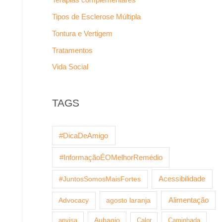
Tipos de Esclerose Múltipla
Tontura e Vertigem
Tratamentos
Vida Social
TAGS
#DicaDeAmigo
#InformaçãoÉOMelhorRemédio
Acessibilidade
#JuntosSomosMaisFortes
agosto laranja
Alimentação
Advocacy
anvisa
Aubagio
Calor
Caminhada