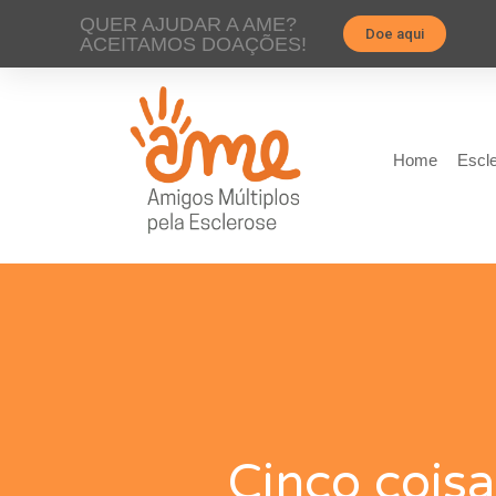
QUER AJUDAR A AME?
Doe aqui
ACEITAMOS DOAÇÕES!
Home
Escle
Cinco coisa