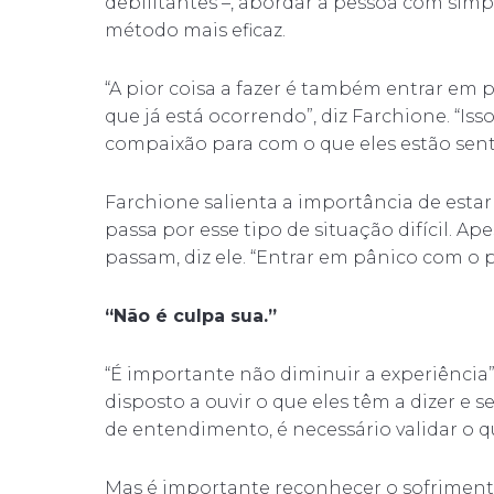
debilitantes –, abordar a pessoa com sim
método mais eficaz.
“A pior coisa a fazer é também entrar em 
que já está ocorrendo”, diz Farchione. “Is
compaixão para com o que eles estão sent
Farchione salienta a importância de esta
passa por esse tipo de situação difícil. A
passam, diz ele. “Entrar em pânico com o 
“Não é culpa sua.”
“É importante não diminuir a experiência”, 
disposto a ouvir o que eles têm a dizer e 
de entendimento, é necessário validar o q
Mas é importante reconhecer o sofriment