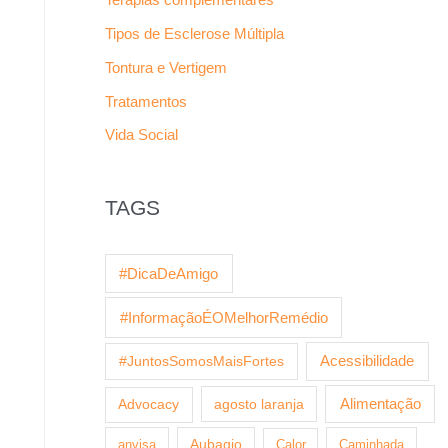
Tipos de Esclerose Múltipla
Tontura e Vertigem
Tratamentos
Vida Social
TAGS
#DicaDeAmigo
#InformaçãoÉOMelhorRemédio
Acessibilidade
#JuntosSomosMaisFortes
agosto laranja
Alimentação
Advocacy
anvisa
Aubagio
Calor
Caminhada