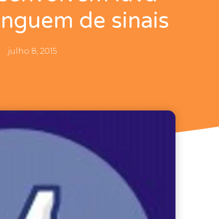
linguem de sinais
julho 8, 2015