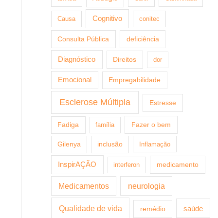
Cognitivo
Causa
conitec
Consulta Pública
deficiência
Diagnóstico
Direitos
dor
Emocional
Empregabilidade
Esclerose Múltipla
Estresse
Fazer o bem
Fadiga
família
Gilenya
inclusão
Inflamação
InspirAÇÃO
medicamento
interferon
Medicamentos
neurologia
Qualidade de vida
saúde
remédio