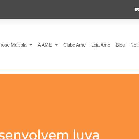
rose Múltipla
A AME
Clube Ame
Loja Ame
Blog
Notí
esenvolvem luva