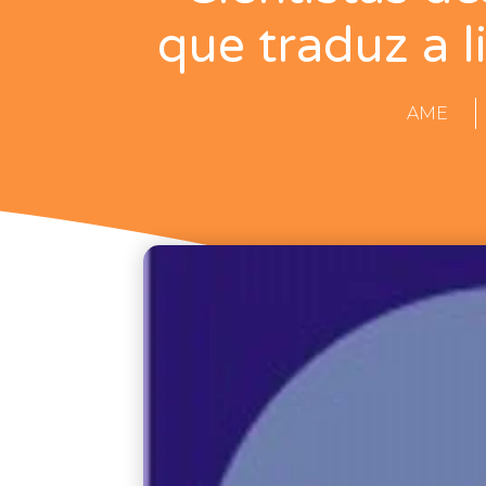
que traduz a 
AME