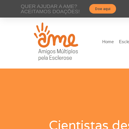
QUER AJUDAR A AME?
Doe aqui
ACEITAMOS DOAÇÕES!
Home
Escle
Cientistas d