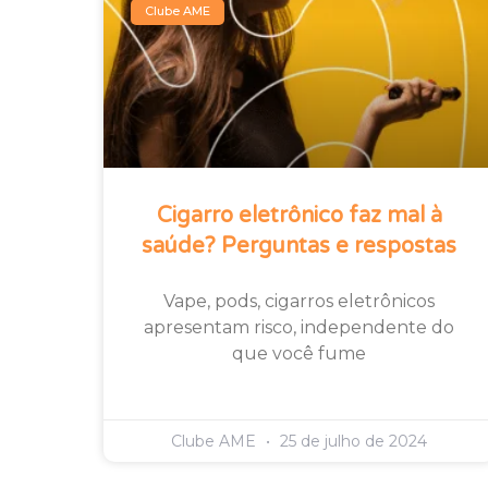
Clube AME
Cigarro eletrônico faz mal à
saúde? Perguntas e respostas
Vape, pods, cigarros eletrônicos
apresentam risco, independente do
que você fume
Clube AME
25 de julho de 2024