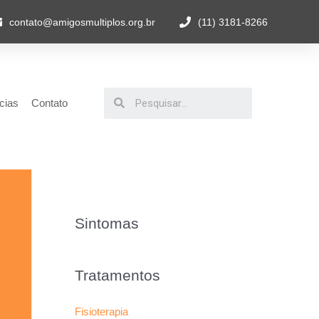
contato@amigosmultiplos.org.br
(11) 3181-8266
cias
Contato
Sintomas
Tratamentos
Fisioterapia