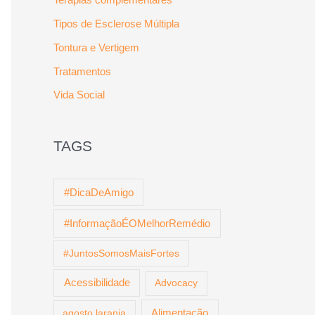
Tipos de Esclerose Múltipla
Tontura e Vertigem
Tratamentos
Vida Social
TAGS
#DicaDeAmigo
#InformaçãoÉOMelhorRemédio
#JuntosSomosMaisFortes
Acessibilidade
Advocacy
agosto laranja
Alimentação