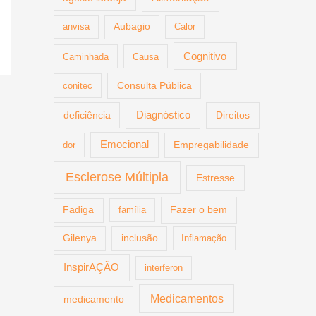
anvisa
Aubagio
Calor
Cognitivo
Caminhada
Causa
Consulta Pública
conitec
deficiência
Diagnóstico
Direitos
Emocional
dor
Empregabilidade
Esclerose Múltipla
Estresse
Fazer o bem
Fadiga
família
Gilenya
inclusão
Inflamação
InspirAÇÃO
interferon
Medicamentos
medicamento