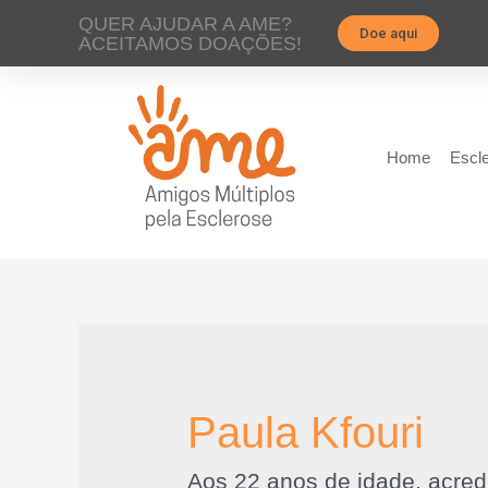
QUER AJUDAR A AME?
Doe aqui
ACEITAMOS DOAÇÕES!
Home
Escle
Paula Kfouri
Aos 22 anos de idade, acred