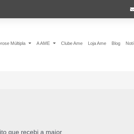
rose Múltipla
A AME
Clube Ame
Loja Ame
Blog
Notí
ito que recebi a maior