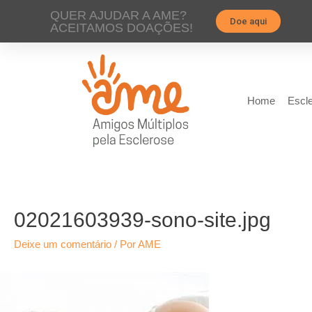
QUER AJUDAR A AME?
Doe aqui
ACEITAMOS DOAÇÕES!
Home
Escle
02021603939-sono-site.jpg
Deixe um comentário
/ Por
AME