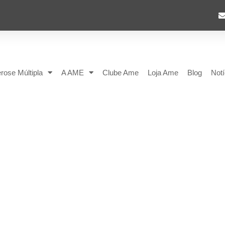
rose Múltipla
A AME
Clube Ame
Loja Ame
Blog
Notí