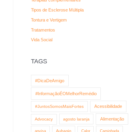
Tipos de Esclerose Múltipla
Tontura e Vertigem
Tratamentos
Vida Social
TAGS
#DicaDeAmigo
#InformaçãoÉOMelhorRemédio
Acessibilidade
#JuntosSomosMaisFortes
agosto laranja
Alimentação
Advocacy
anvisa
Aubagio
Calor
Caminhada