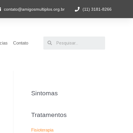
contato@amigosmultiplos.org.br
(11) 3181-8266
cias
Contato
Sintomas
Tratamentos
Fisioterapia