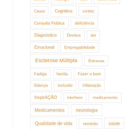
Cognitivo
Causa
conitec
Consulta Pública
deficiência
Diagnóstico
Direitos
dor
Emocional
Empregabilidade
Esclerose Múltipla
Estresse
Fazer o bem
Fadiga
família
Gilenya
inclusão
Inflamação
InspirAÇÃO
medicamento
interferon
Medicamentos
neurologia
Qualidade de vida
saúde
remédio