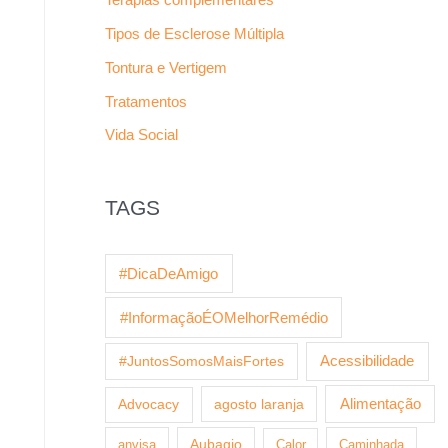
Tipos de Esclerose Múltipla
Tontura e Vertigem
Tratamentos
Vida Social
TAGS
#DicaDeAmigo
#InformaçãoÉOMelhorRemédio
Acessibilidade
#JuntosSomosMaisFortes
agosto laranja
Alimentação
Advocacy
anvisa
Aubagio
Calor
Caminhada