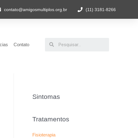
contato@amigosmultiplos.org.br
(11) 3181-8266
cias
Contato
Sintomas
Tratamentos
Fisioterapia