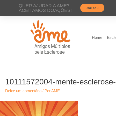
QUER AJUDAR A AME?
Doe aqui
ACEITAMOS DOAÇÕES!
Home
Escle
10111572004-mente-esclerose-
Deixe um comentário
/ Por
AME