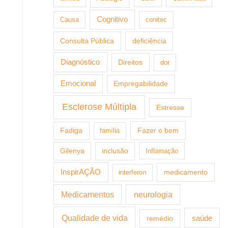
Cognitivo
Causa
conitec
Consulta Pública
deficiência
Diagnóstico
Direitos
dor
Emocional
Empregabilidade
Esclerose Múltipla
Estresse
Fazer o bem
Fadiga
família
Gilenya
inclusão
Inflamação
InspirAÇÃO
medicamento
interferon
Medicamentos
neurologia
Qualidade de vida
saúde
remédio