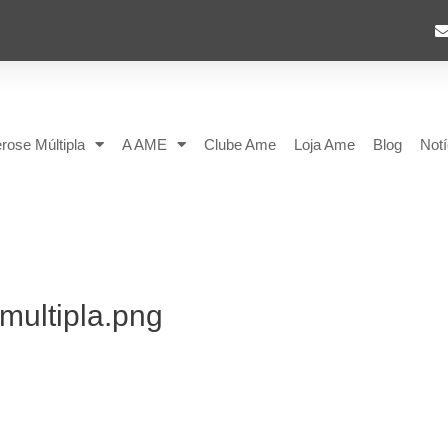
rose Múltipla
A AME
Clube Ame
Loja Ame
Blog
Notí
multipla.png