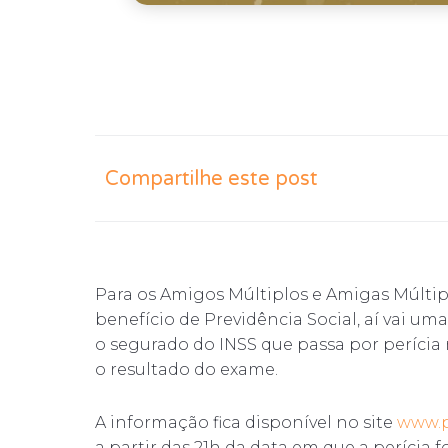
Compartilhe este post
Para os Amigos Múltiplos e Amigas Múltip
benefício de Previdência Social, aí vai uma 
o segurado do INSS que passa por períci
o resultado do exame.
A informação fica disponível no site
www.p
a partir das 21h da data em que a perícia fo