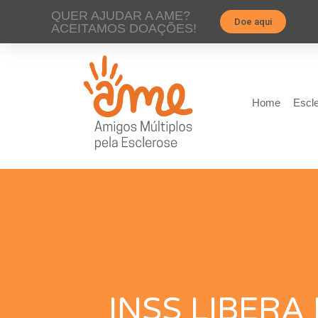
QUER AJUDAR A AME?
Doe aqui
ACEITAMOS DOAÇÕES!
Home
Escle
INSS LIBERA