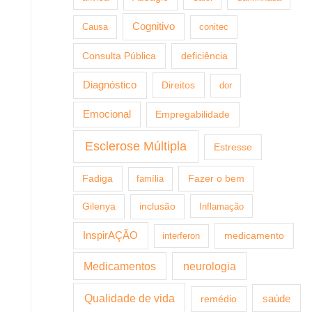
Cognitivo
Causa
conitec
Consulta Pública
deficiência
Diagnóstico
Direitos
dor
Emocional
Empregabilidade
Esclerose Múltipla
Estresse
Fazer o bem
Fadiga
família
Gilenya
inclusão
Inflamação
InspirAÇÃO
medicamento
interferon
Medicamentos
neurologia
Qualidade de vida
saúde
remédio