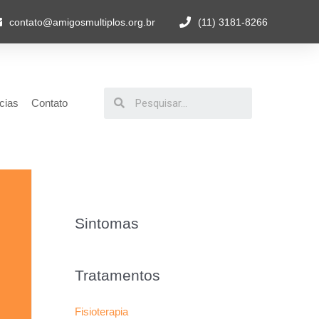
contato@amigosmultiplos.org.br
(11) 3181-8266
cias
Contato
Sintomas
Tratamentos
Fisioterapia