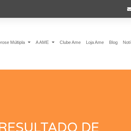
rose Múltipla
A AME
Clube Ame
Loja Ame
Blog
Notí
 RESULTADO DE