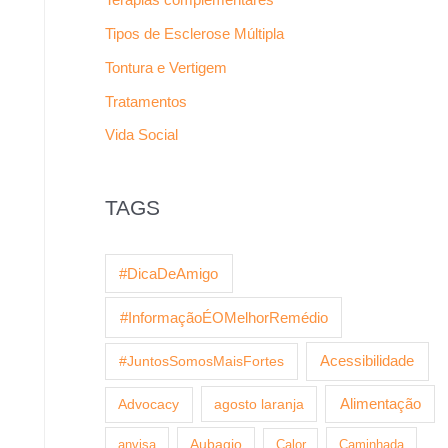
Tipos de Esclerose Múltipla
Tontura e Vertigem
Tratamentos
Vida Social
TAGS
#DicaDeAmigo
#InformaçãoÉOMelhorRemédio
Acessibilidade
#JuntosSomosMaisFortes
agosto laranja
Alimentação
Advocacy
anvisa
Aubagio
Calor
Caminhada