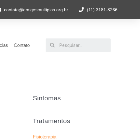
contato@amigosmultiplos.org.br
(11) 3181-8266
cias
Contato
Sintomas
Tratamentos
Fisioterapia