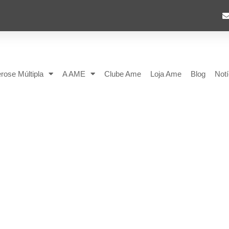
rose Múltipla
A AME
Clube Ame
Loja Ame
Blog
Notí