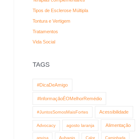
Tipos de Esclerose Múltipla
Tontura e Vertigem
Tratamentos
Vida Social
TAGS
#DicaDeAmigo
#InformaçãoÉOMelhorRemédio
Acessibilidade
#JuntosSomosMaisFortes
agosto laranja
Alimentação
Advocacy
anvisa
Aubagio
Calor
Caminhada