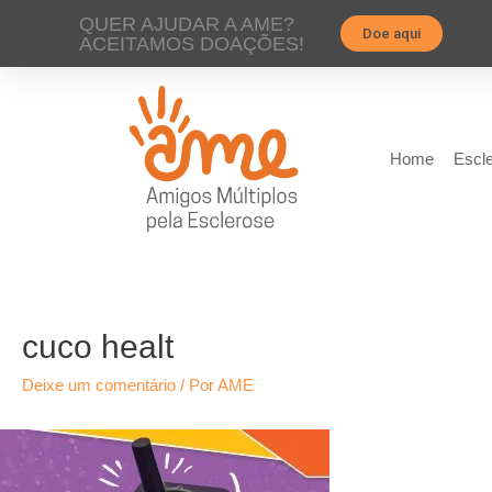
QUER AJUDAR A AME?
Doe aqui
ACEITAMOS DOAÇÕES!
Home
Escle
cuco healt
Deixe um comentário
/ Por
AME