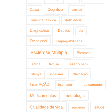
Cognitivo
Causa
conitec
Consulta Pública
deficiência
Diagnóstico
Direitos
dor
Emocional
Empregabilidade
Esclerose Múltipla
Estresse
Fazer o bem
Fadiga
família
Gilenya
inclusão
Inflamação
InspirAÇÃO
medicamento
interferon
Medicamentos
neurologia
Qualidade de vida
saúde
remédio