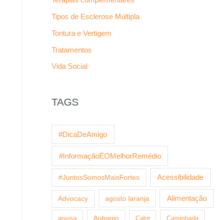
Tipos de Esclerose Múltipla
Tontura e Vertigem
Tratamentos
Vida Social
TAGS
#DicaDeAmigo
#InformaçãoÉOMelhorRemédio
Acessibilidade
#JuntosSomosMaisFortes
agosto laranja
Alimentação
Advocacy
anvisa
Aubagio
Calor
Caminhada