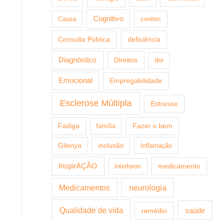
Cognitivo
Causa
conitec
Consulta Pública
deficiência
Diagnóstico
Direitos
dor
Emocional
Empregabilidade
Esclerose Múltipla
Estresse
Fazer o bem
Fadiga
família
Gilenya
inclusão
Inflamação
InspirAÇÃO
medicamento
interferon
Medicamentos
neurologia
Qualidade de vida
saúde
remédio