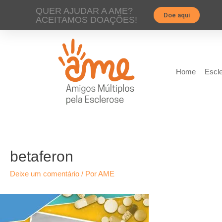
QUER AJUDAR A AME?
Doe aqui
ACEITAMOS DOAÇÕES!
Home
Escle
betaferon
Deixe um comentário
/ Por
AME