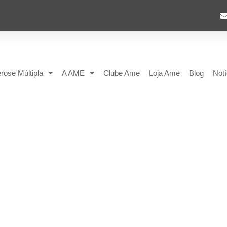
rose Múltipla
A AME
Clube Ame
Loja Ame
Blog
Notí