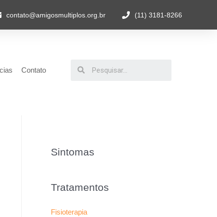
contato@amigosmultiplos.org.br
(11) 3181-8266
cias
Contato
Sintomas
Tratamentos
Fisioterapia