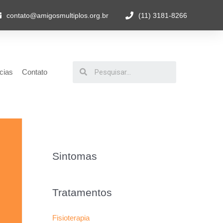
contato@amigosmultiplos.org.br
(11) 3181-8266
cias
Contato
Sintomas
Tratamentos
Fisioterapia