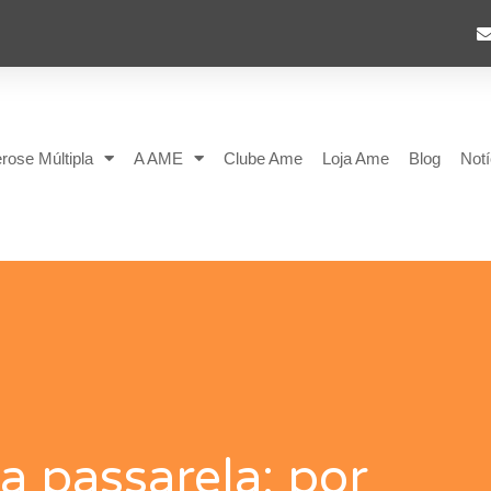
rose Múltipla
A AME
Clube Ame
Loja Ame
Blog
Notí
a passarela: por