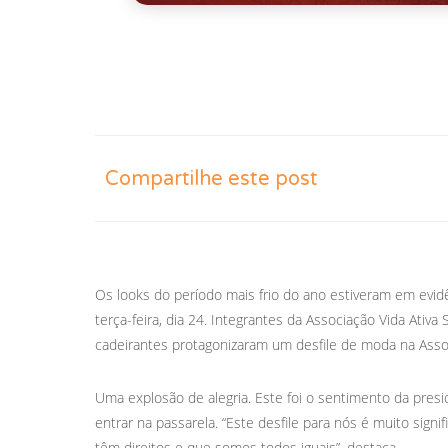
Compartilhe este post
Os looks do período mais frio do ano estiveram em evid
terça-feira, dia 24. Integrantes da Associação Vida Ativ
cadeirantes protagonizaram um desfile de moda na Assoc
Uma explosão de alegria. Este foi o sentimento da presi
entrar na passarela. “Este desfile para nós é muito sign
têm direitos e que somos todos iguais”, destaca.