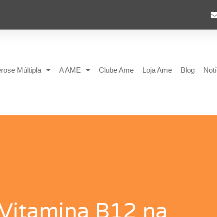
rose Múltipla
A AME
Clube Ame
Loja Ame
Blog
Notí
 Vitamina B12 na