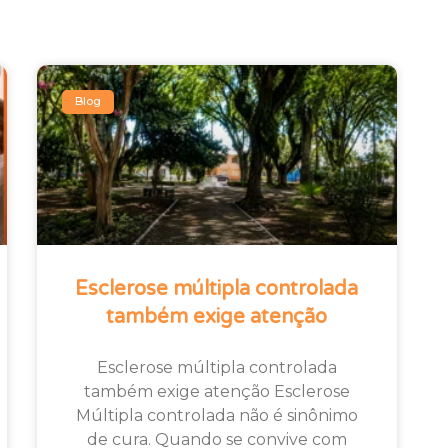
Blog
Esclerose múltipla controlada
também exige atenção
Esclerose múltipla controlada
também exige atenção Esclerose
Múltipla controlada não é sinônimo
de cura. Quando se convive com