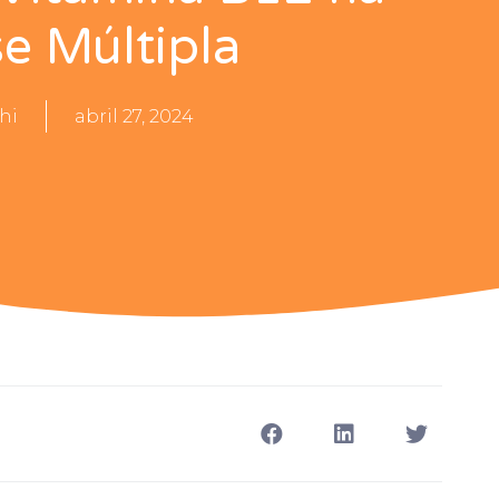
se Múltipla
hi
abril 27, 2024