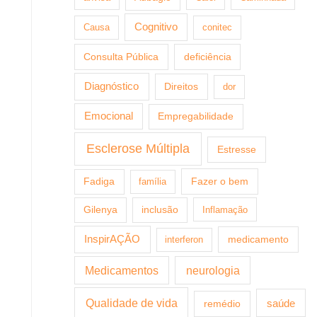
Cognitivo
Causa
conitec
Consulta Pública
deficiência
Diagnóstico
Direitos
dor
Emocional
Empregabilidade
Esclerose Múltipla
Estresse
Fazer o bem
Fadiga
família
Gilenya
inclusão
Inflamação
InspirAÇÃO
medicamento
interferon
Medicamentos
neurologia
Qualidade de vida
saúde
remédio