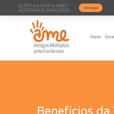
QUER AJUDAR A AME?
Doe aqui
ACEITAMOS DOAÇÕES!
Home
Escle
Benefícios da