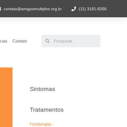
contato@amigosmultiplos.org.br
(11) 3181-8266
cias
Contato
Sintomas
Tratamentos
Fisioterapia