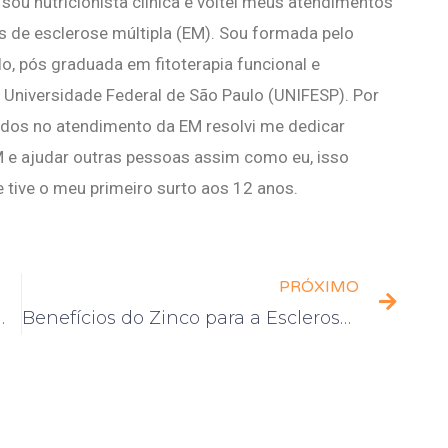
sou nutricionista clínica e voltei meus atendimentos
 de esclerose múltipla (EM). Sou formada pelo
lo, pós graduada em fitoterapia funcional e
 Universidade Federal de São Paulo (UNIFESP). Por
icados no atendimento da EM resolvi me dedicar
M e ajudar outras pessoas assim como eu, isso
tive o meu primeiro surto aos 12 anos.
PRÓXIMO
Esclerose Múltipla
Benefícios do Zinco para a Esclerose Múltipla