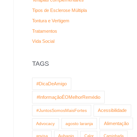
Tipos de Esclerose Múltipla
Tontura e Vertigem
Tratamentos
Vida Social
TAGS
#DicaDeAmigo
#InformaçãoÉOMelhorRemédio
Acessibilidade
#JuntosSomosMaisFortes
agosto laranja
Alimentação
Advocacy
anvisa
Aubagio
Calor
Caminhada