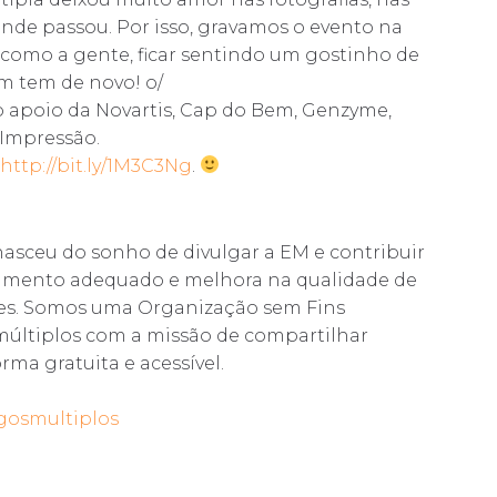
onde passou. Por isso, gravamos o evento na
 como a gente, ficar sentindo um gostinho de
m tem de novo! o/
o apoio da Novartis, Cap do Bem, Genzyme,
 Impressão.
http://bit.ly/1M3C3Ng
.
nasceu do sonho de divulgar a EM e contribuir
atamento adequado e melhora na qualidade de
ares. Somos uma Organização sem Fins
 múltiplos com a missão de compartilhar
ma gratuita e acessível.
gosmultiplos