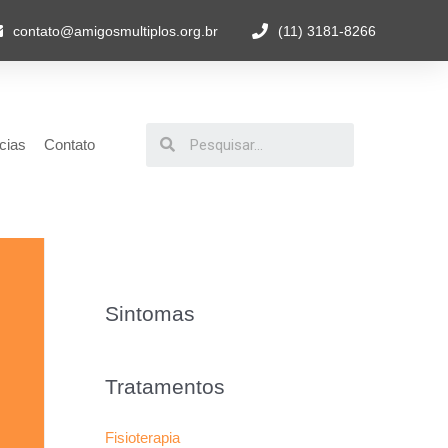
contato@amigosmultiplos.org.br
(11) 3181-8266
cias
Contato
Sintomas
Tratamentos
Fisioterapia