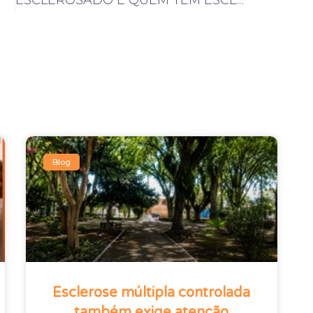
ESCLEROSADO É QUEM TEM ESCLEROSE MULTIPLA
Blog
Esclerose múltipla controlada
também exige atenção