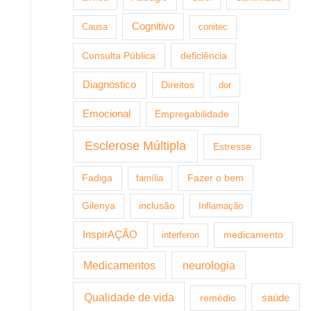
Cognitivo
Causa
conitec
Consulta Pública
deficiência
Diagnóstico
Direitos
dor
Emocional
Empregabilidade
Esclerose Múltipla
Estresse
Fazer o bem
Fadiga
família
Gilenya
inclusão
Inflamação
InspirAÇÃO
medicamento
interferon
Medicamentos
neurologia
Qualidade de vida
saúde
remédio