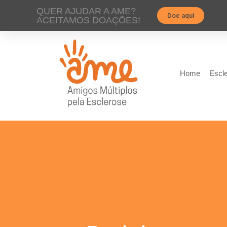
QUER AJUDAR A AME?
Doe aqui
ACEITAMOS DOAÇÕES!
Home
Escle