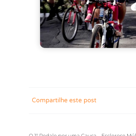
Compartilhe este post
O 1º Pedale por uma Causa – Esclerose Múl