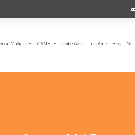
rose Múltipla
A AME
Clube Ame
Loja Ame
Blog
Notí