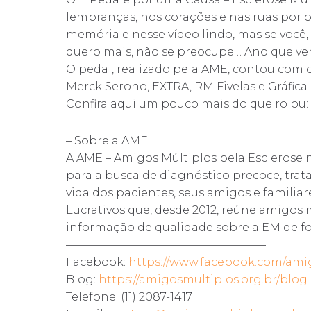
lembranças, nos corações e nas ruas por 
memória e nesse vídeo lindo, mas se você,
quero mais, não se preocupe… Ano que ve
O pedal, realizado pela AME, contou com 
Merck Serono, EXTRA, RM Fivelas e Gráfica
Confira aqui um pouco mais do que rolou:
– Sobre a AME:
A AME – Amigos Múltiplos pela Esclerose 
para a busca de diagnóstico precoce, tr
vida dos pacientes, seus amigos e famili
Lucrativos que, desde 2012, reúne amigos
informação de qualidade sobre a EM de for
——————————————————
Facebook:
https://www.facebook.com/ami
Blog:
https://amigosmultiplos.org.br/blog
Telefone: (11) 2087-1417