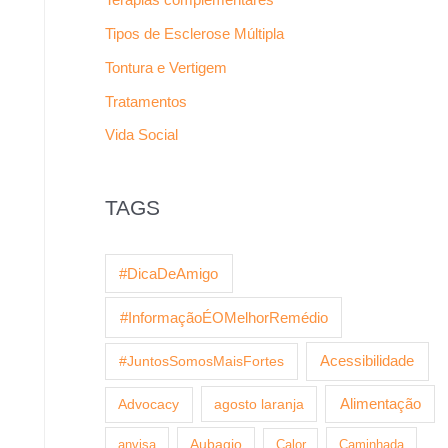
Tipos de Esclerose Múltipla
Tontura e Vertigem
Tratamentos
Vida Social
TAGS
#DicaDeAmigo
#InformaçãoÉOMelhorRemédio
Acessibilidade
#JuntosSomosMaisFortes
agosto laranja
Alimentação
Advocacy
anvisa
Aubagio
Calor
Caminhada