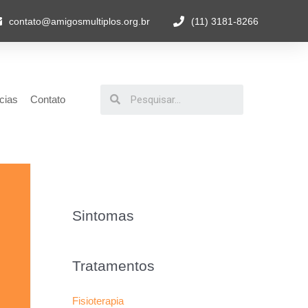
contato@amigosmultiplos.org.br
(11) 3181-8266
cias
Contato
Sintomas
Tratamentos
Fisioterapia