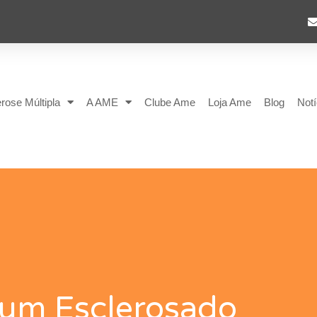
rose Múltipla
A AME
Clube Ame
Loja Ame
Blog
Notí
um Esclerosado