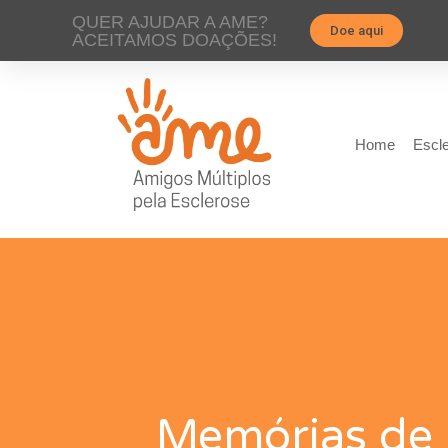
QUER AJUDAR A AME?
Doe aqui
ACEITAMOS DOAÇÕES!
Home
Escle
Memórias de 