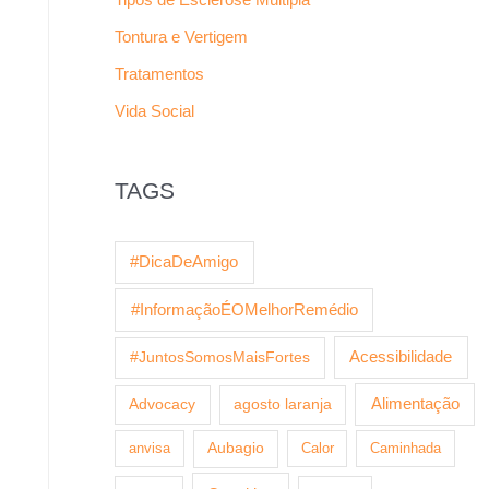
Tontura e Vertigem
Tratamentos
Vida Social
TAGS
#DicaDeAmigo
#InformaçãoÉOMelhorRemédio
Acessibilidade
#JuntosSomosMaisFortes
Alimentação
Advocacy
agosto laranja
anvisa
Aubagio
Calor
Caminhada