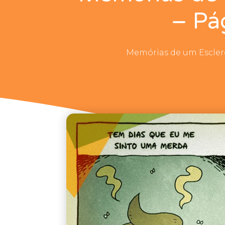
– Pá
Memórias de um Escle