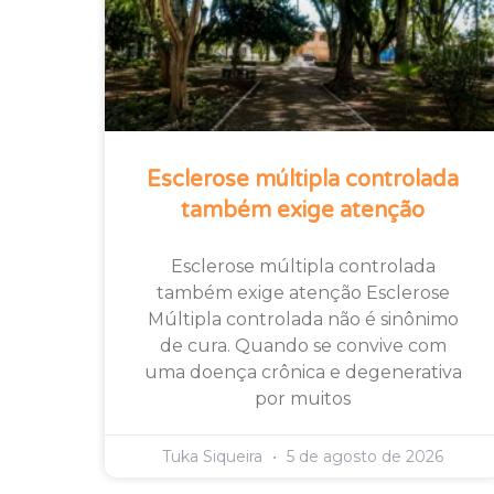
Esclerose múltipla controlada
também exige atenção
Esclerose múltipla controlada
também exige atenção Esclerose
Múltipla controlada não é sinônimo
de cura. Quando se convive com
uma doença crônica e degenerativa
por muitos
Tuka Siqueira
5 de agosto de 2026