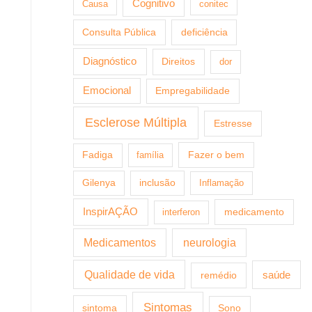
Cognitivo
Causa
conitec
Consulta Pública
deficiência
Diagnóstico
Direitos
dor
Emocional
Empregabilidade
Esclerose Múltipla
Estresse
Fazer o bem
Fadiga
família
Gilenya
inclusão
Inflamação
InspirAÇÃO
medicamento
interferon
Medicamentos
neurologia
Qualidade de vida
saúde
remédio
Sintomas
sintoma
Sono